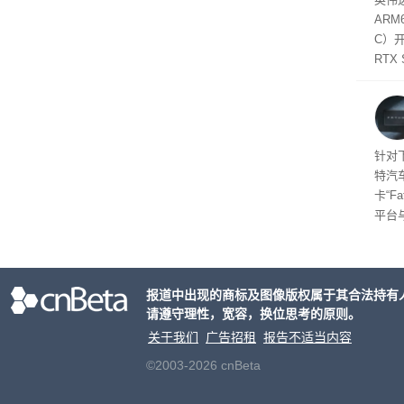
在线
态
AR
件是
C）
软件
RTX
年晚
将到
的技
起售
针对
特汽
卡“F
平台
为2
车的
报道中出现的商标及图像版权属于其合法持有
请遵守理性，宽容，换位思考的原则。
关于我们
广告招租
报告不适当内容
©2003-2026 cnBeta