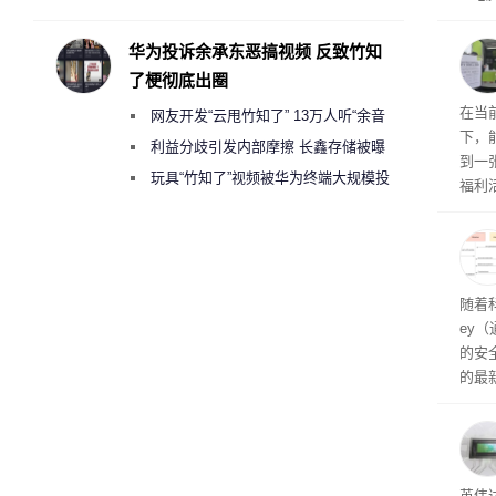
承担法律责任？
损坏
华为投诉余承东恶搞视频 反致竹知
了梗彻底出圈
RTX
在当
网友开发“云甩竹知了” 13万人听“余音
下，
绕梁”
利益分歧引发内部摩擦 长鑫存储被曝
到一
曾将华为驻场工程师驱逐出研发基地
玩具“竹知了”视频被华为终端大规模投
福利活
诉下架
英伟
州格
家提供
卡（F
户面
随着科
这一
ey
（Veri
的安全
的最新
失。研
内存
以利用
并窃取
SD
英伟达