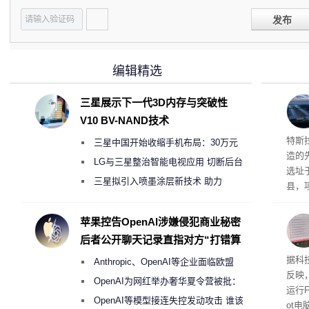
发布
编辑精选
三星展示下一代3D内存与突破性
V10 BV-NAND技术
Ter
特斯拉
三星中国开始收缩手机布局：30万元
造的先
月销售额不达标门店 将被逐步清退
LG与三星整治智能电视应用 切断后台
选址
偷偷共享带宽的违规行为
三星拟引入喷墨涂层新技术 助力
县，
Galaxy S27 Ultra进一步缩减镜头模组厚
公司
在社
度
苹果控告OpenAI涉嫌侵犯商业秘密
疑问
后者公开聊天记录直指对方“打错算
建筑”
盘”
患
据科技
Anthropic、OpenAI等企业面临欧盟
超 1
反映，
《人工智能法案》全新执法权限审查
OpenAI为网红举办奢华夏令营被批：
运行F
2000美元一晚 遭讽“反乌托邦”
OpenAI等模型接连失控发动攻击 谁该
ot