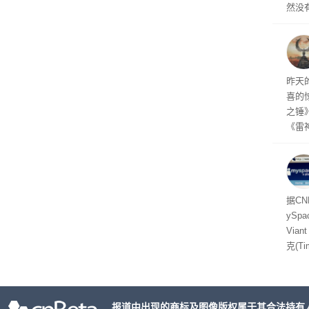
然没
就开
有品
着—
线了
昨天
喜的
之锤
《雷
mes
ox、
出震
据C
yS
Via
克(T
ris
合适
户对
报道中出现的商标及图像版权属于其合法持有
算法