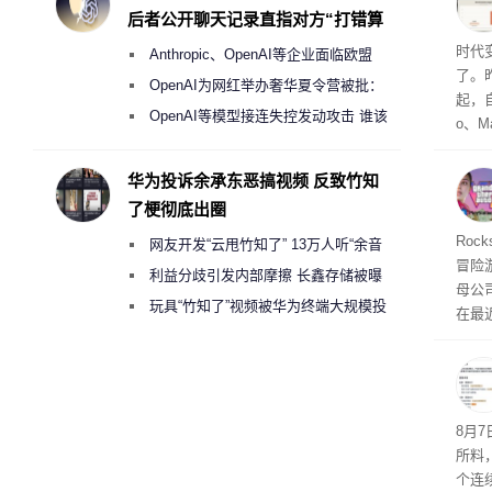
与西
后者公开聊天记录直指对方“打错算
盘”
Co
时代
Anthropic、OpenAI等企业面临欧盟
了。昨
《人工智能法案》全新执法权限审查
OpenAI为网红举办奢华夏令营被批：
起，自
2000美元一晚 遭讽“反乌托邦”
OpenAI等模型接连失控发动攻击 谁该
o、M
承担法律责任？
自动模
和操
华为投诉余承东恶搞视频 反致竹知
命令
了梗彻底出圈
起来，
期
Roc
网友开发“云甩竹知了” 13万人听“余音
防御
冒险
气将
绕梁”
利益分歧引发内部摩擦 长鑫存储被曝
母公司T
发效
曾将华为驻场工程师驱逐出研发基地
玩具“竹知了”视频被华为终端大规模投
在最近
诉下架
时，Ta
ss 
悄悄
8月
所料
个连