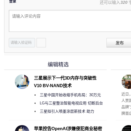
登录
还可以输入
320
发布
编辑精选
三星展示下一代3D内存与突破性
V10 BV-NAND技术
肉串
近日
三星中国开始收缩手机布局：30万元
人贾
月销售额不达标门店 将被逐步清退
LG与三星整治智能电视应用 切断后台
品牌
偷偷共享带宽的违规行为
三星拟引入喷墨涂层新技术 助力
牌首
Galaxy S27 Ultra进一步缩减镜头模组厚
访发
者均
度
苹果控告OpenAI涉嫌侵犯商业秘密