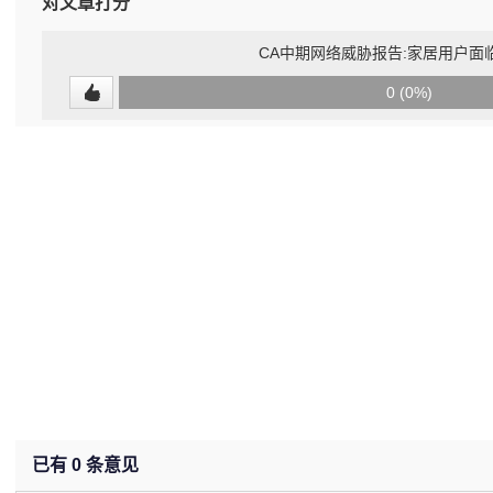
对文章打分
CA中期网络威胁报告:家居用户面
0
0 (0%)
(undefined%)
已有
0
条意见