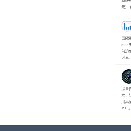
将获得
元）
属于
高效
国际
599
为迫使
因素
飙升的
新洗
普通用
重、
据业
厂商在
术，
和“
用高速
M）
以直