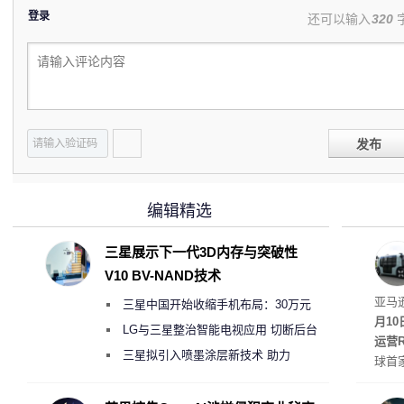
登录
还可以输入
320
发布
编辑精选
三星展示下一代3D内存与突破性
V10 BV-NAND技术
Rob
亚马
三星中国开始收缩手机布局：30万元
月1
月销售额不达标门店 将被逐步清退
LG与三星整治智能电视应用 切断后台
运营R
偷偷共享带宽的违规行为
三星拟引入喷墨涂层新技术 助力
球首
Galaxy S27 Ultra进一步缩减镜头模组厚
驾驶
方式