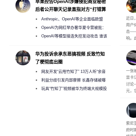
度
苹果控告OpenAI涉嫌侵犯商业秘密
计算
后者公开聊天记录直指对方“打错算
适档”
盘”
众怒
近日，
Anthropic、OpenAI等企业面临欧盟
车高出
用户
《人工智能法案》全新执法权限审查
OpenAI为网红举办奢华夏令营被批：
击—
2000美元一晚 遭讽“反乌托邦”
OpenAI等模型接连失控发动攻击 谁该
响。
承担法律责任？
华硕因
单，
华为投诉余承东恶搞视频 反致竹知
成购
了梗彻底出圈
吗？
一张被
网友开发“云甩竹知了” 13万人听“余音
显卡
绕梁”
利益分歧引发内部摩擦 长鑫存储被曝
讨论
曾将华为驻场工程师驱逐出研发基地
玩具“竹知了”视频被华为终端大规模投
元，
诉下架
索尼
府时