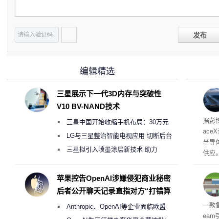
发布
编辑精选
三星展示下一代3D内存与突破性
V10 BV-NAND技术
电
据彭
三星中国开始收缩手机布局：30万元
ace
月销售额不达标门店 将被逐步清退
LG与三星整治智能电视应用 切断后台
半导
偷偷共享带宽的违规行为
三星拟引入喷墨涂层新技术 助力
供应
Galaxy S27 Ultra进一步缩减镜头模组厚
赖利·
开会
度
苹果控告OpenAI涉嫌侵犯商业秘密
取“
后者公开聊天记录直指对方“打错算
的电
盘”
全退
一款
Anthropic、OpenAI等企业面临欧盟
ea