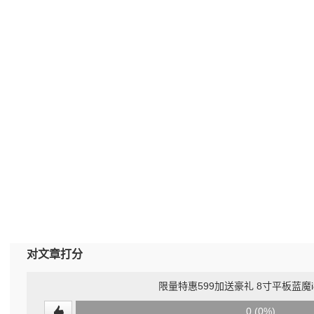
对文章打分
限量特惠599加送豪礼 8寸平板蓝魔i
0
0 (0%)