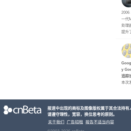
有五
200
一代
处理器
提升
C 架
型，原
ss 
Hu
Goo
y G
追踪设
本次发
列手机
新硬
果Air
报道中出现的商标及图像版权属于其合法持有
摩托罗
请遵守理性，宽容，换位思考的原则。
开正
关于我们
广告招租
报告不适当内容