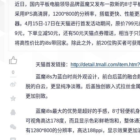
近日，国内平板电脑领导品牌蓝魔又发布一款新的8寸平板蓝
采用IPS高清屏，1200*800的分辨率，搭载更快、性能更高
器。4月15日-17日在天猫进行首发活动期间，原价799元的
9元，下单立减50元，还有50元天猫点券赠送，相当于只
将高性价比的i8s带回家。除此之外，前20位购买者可
天猫首发链接：
http://detail.tmall.com/item.h
0
蓝魔i8s为蓝白时尚外观设计，前白后蓝的融
脱的白云，更显纯净淡雅。后盖独创嵌入式拉丝金属
更加别致。
蓝魔i8s最大的优势是超好的手感，8寸轻便机
可视角高达178度，而且显示色彩鲜艳饱和，整体
有1280*800的分辨率，高达188ppi，显示效果更