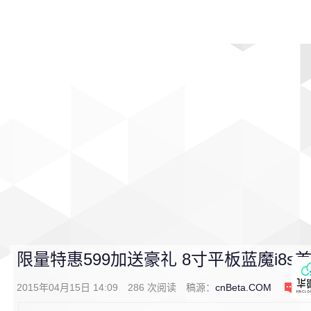
首页
影视
音乐
游戏
动漫
排行
限量特惠599加送豪礼 8寸平板蓝魔i8s
2015年04月15日 14:09
286
次阅读
稿源：
cnBeta.COM
0