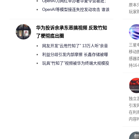
《人工智能法案》全新执法权限审查
OpenAI为网红举办奢华夏令营被批：
原本
2000美元一晚 遭讽“反乌托邦”
OpenAI等模型接连失控发动攻击 谁该
玩家
承担法律责任？
过，
入仅剩
华为投诉余承东恶搞视频 反致竹知
了梗彻底出圈
传感
三星
网友开发“云甩竹知了” 13万人听“余音
移动
绕梁”
利益分歧引发内部摩擦 长鑫存储被曝
感器
曾将华为驻场工程师驱逐出研发基地
玩具“竹知了”视频被华为终端大规模投
持16
诉下架
光拍
文档
独立游
引发
在利用
内容
tage 