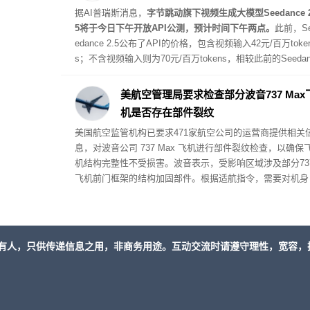
据AI普瑞斯消息，
字节跳动旗下视频生成大模型Seedance 2
5将于今日下午开放API公测，预计时间下午两点。
此前，S
edance 2.5公布了API的价格，包含视频输入42元/百万toke
s；不含视频输入则为70元/百万tokens，相较此前的Seedan
e 2.0（输出分辨率720P）分别上涨14元和24元。
美航空管理局要求检查部分波音737 Max
机是否存在部件裂纹
美国航空监管机构已要求471家航空公司的运营商提供相关
息，对波音公司 737 Max 飞机进行部件裂纹检查，以确保
机结构完整性不受损害。波音表示，受影响区域涉及部分73
飞机前门框架的结构加固部件。根据适航指令，需要对机身
面板进行检查。
有人，只供传递信息之用，非商务用途。互动交流时请遵守理性，宽容，