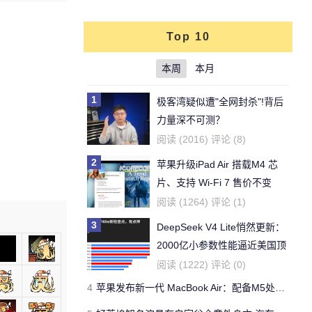
(0%)
Top 10
本周
本月
1
极客湾疑似遭"全网封杀"!背后
力量深不可测？
阅读 (2016) 评论 (8)
2
苹果升级iPad Air 搭载M4 芯
片、支持 Wi‑Fi 7 售价不变
阅读 (1264) 评论 (1)
3
DeepSeek V4 Lite悄然更新：
2000亿小参数性能逼近美国顶
流
阅读 (1222) 评论 (0)
4
苹果发布新一代 MacBook Air：配备M5处理器 性能、存储与 AI 全面升级 ​