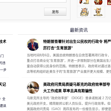
发布
最新资讯
D技术
特朗普签署针对出生公民权的行政令 将严
厉打击“生育旅游”
当地时间8月6日，美国总统特朗普在白宫签署两项行政令，
标门
重点打击商业化“生育旅游”，并进一步限制部分在美国出生
的违
童自动获得公民身份的范围。特朗普表示，政府将对通过酒
进一步
店等机构组织赴美生子的“生育旅游”产业展开更大规模、更
力的执法行动。
天记
美政府问责局质疑马斯克的政府效率部夸
大工作成果 草率且具有欺骗性
马斯克所主导的 “政府效率部” （DOGE）曾承诺削减 2 万
案》全
美元政府开支，精简联邦公职人员队伍，提升行政效率。但
 遭讽
美国政府问责局（GAO）周四发布的一份报告显示，即便