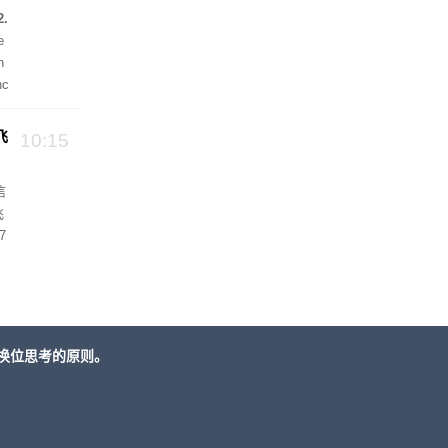
.
e
n
c
飞
10:15
信
飞
7
换位思考的原则。