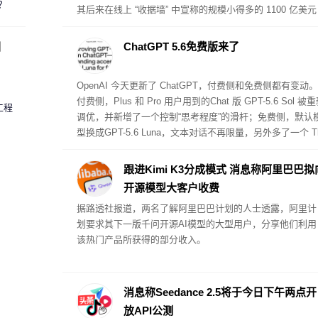
？
其后来在线上 “收据墙” 中宣称的规模小得多的 1100 亿美元
成本节约，也无法得到证实。
圈
ChatGPT 5.6免费版来了
OpenAI 今天更新了 ChatGPT，付费侧和免费侧都有变动。
付费侧，Plus 和 Pro 用户用到的Chat 版 GPT-5.6 Sol 被
工程
调优，并新增了一个控制“思考程度”的滑杆；免费侧，默认
型换成GPT-5.6 Luna，文本对话不再限量，另外多了一个 Th
nk 按钮用于需要更多推理的问题。
跟进Kimi K3分成模式 消息称阿里巴巴拟
开源模型大客户收费
据路透社报道，两名了解阿里巴巴计划的人士透露，阿里计
划要求其下一版千问开源AI模型的大型用户，分享他们利用
该热门产品所获得的部分收入。
消息称Seedance 2.5将于今日下午两点开
放API公测