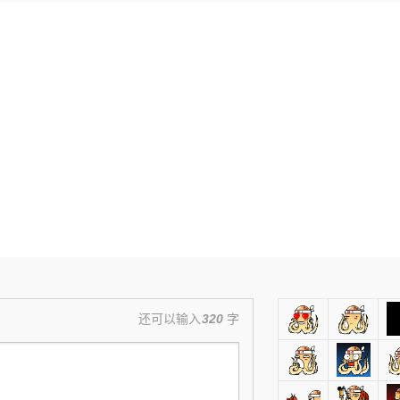
还可以输入
320
字