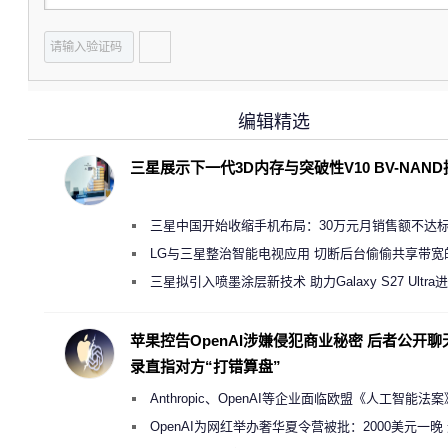
编辑精选
三星展示下一代3D内存与突破性V10 BV-NAN
三星中国开始收缩手机布局：30万元月销售额不达
店 将被逐步清退
LG与三星整治智能电视应用 切断后台偷偷共享带宽
规行为
三星拟引入喷墨涂层新技术 助力Galaxy S27 Ultra
缩减镜头模组厚度
苹果控告OpenAI涉嫌侵犯商业秘密 后者公开聊
录直指对方“打错算盘”
Anthropic、OpenAI等企业面临欧盟《人工智能法
新执法权限审查
OpenAI为网红举办奢华夏令营被批：2000美元一晚