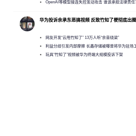
“反乌托邦”
OpenAI等模型接连失控发动攻击 谁该承担法律责任
华为投诉余承东恶搞视频 反致竹知了梗彻底出
网友开发“云甩竹知了” 13万人听“余音绕梁”
利益分歧引发内部摩擦 长鑫存储被曝曾将华为驻场
师驱逐出研发基地
玩具“竹知了”视频被华为终端大规模投诉下架