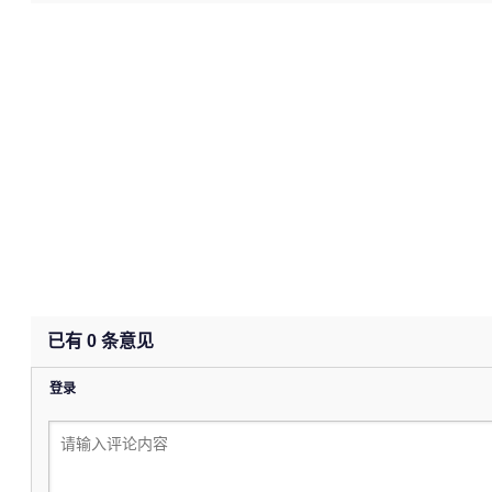
已有
0
条意见
登录