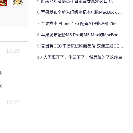
5
好莱坞知名演员在自家谷仓意外身亡 汽车搭电时突然自燃
6
苹果发布全新入门级笔记本电脑MacBook Neo 起售价599美元
7
苹果推出iPhone 17e 配备A19处理器 256GB容量起步 刘海屏依旧
8
苹果发布配备M5 Pro与M5 Max的MacBook Pro 本地AI能力再升级 ​
9
麦当劳CEO不情愿试吃新品后 汉堡王发CEO狠咬皇堡视频借势营销
10:26
10
人类离开了，牛留下了，然后统治了这座岛
儿
强
10:22
亿
是