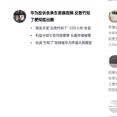
承担法律责任？
灭战
华为投诉余承东恶搞视频 反致竹知
了梗彻底出圈
苹果首
网友开发“云甩竹知了” 13万人听“余音
今年
绕梁”
利益分歧引发内部摩擦 长鑫存储被曝
机更
曾将华为驻场工程师驱逐出研发基地
玩具“竹知了”视频被华为终端大规模投
人So
诉下架
Ul
蓝色设
ra
生产
如果
在停
上做
的包
如官方
初停
题