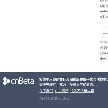
GPT
5年
mitri
式时
似然
202
AI 
技媒
杀手”
报道中出现的商标及图像版权属于其合法持有
请遵守理性，宽容，换位思考的原则。
关于我们
广告招租
报告不适当内容
©2003-2026 cnBeta