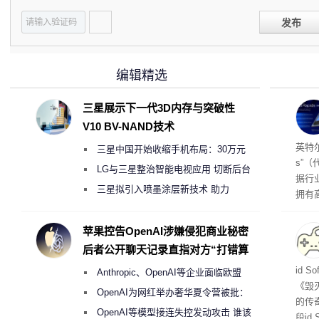
发布
编辑精选
三星展示下一代3D内存与突破性
V10 BV-NAND技术
256
英特尔
三星中国开始收缩手机布局：30万元
s”（
月销售额不达标门店 将被逐步清退
LG与三星整治智能电视应用 切断后台
据行
偷偷共享带宽的违规行为
三星拟引入喷墨涂层新技术 助力
拥有高
Galaxy S27 Ultra进一步缩减镜头模组厚
在直接
务器
度
苹果控告OpenAI涉嫌侵犯商业秘密
后者公开聊天记录直指对方“打错算
盘”
战士
id 
Anthropic、OpenAI等企业面临欧盟
《毁
《人工智能法案》全新执法权限审查
OpenAI为网红举办奢华夏令营被批：
的传
2000美元一晚 遭讽“反乌托邦”
OpenAI等模型接连失控发动攻击 谁该
段id