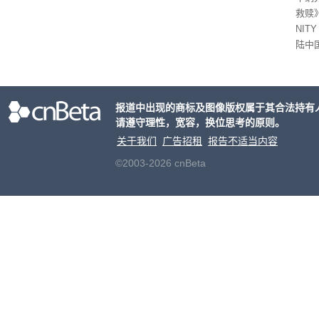
救赎》
NIT
陆中
大家
事。
报道中出现的商标及图像版权属于其合法持有
请遵守理性，宽容，换位思考的原则。
关于我们
广告招租
报告不适当内容
©2003-2026 cnBeta