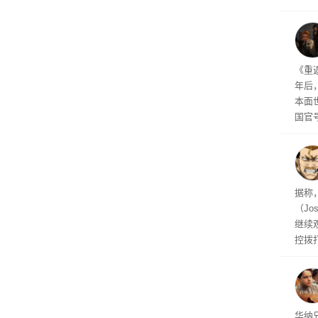
诉下架
得挺
年审
《重
年后
本面
国官
相关
的审
据称
（Jo
继续
控拨
脏话
一个
恐怖
华纳