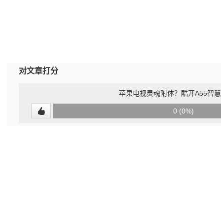
对文章打分
苹果电视灵魂附体？酷开A55智
0
0 (0%)
(undefined%)