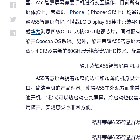
器，A55智慧屏幕需要手机进行交互操作，目前所有
屏体验上，荣耀6、
iPhone
（iPhone4S以上）
耀A55智慧屏幕除了搭载LG Display 55英寸原装4K
载
华为
海思四核CPU+八核GPU电视芯片，同时配有
酷开Coocaa OS系统。另外，酷开荣耀A55智慧屏幕支持2
蓝牙4.0以及最新的60GHz无线高清WiHD技术，
酷开荣耀A55智慧屏幕 机
A55智慧屏幕拥有超窄的边框和超薄的机身设
口。简洁至极的产品理念，使得A55在外观方面非常
速开机，1秒就可以热启动点亮屏幕，冷启动也仅需7
用随开，实测感觉也非常方便。
酷开荣耀A55智慧屏
酷开荣耀A55智慧屏