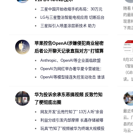
版体
随着 L
三星中国开始收缩手机布局：30万元
的最
月销售额不达标门店 将被逐步清退
LG与三星整治智能电视应用 切断后台
现意
偷偷共享带宽的违规行为
三星拟引入喷墨涂层新技术 助力
下周正
Galaxy S27 Ultra进一步缩减镜头模组厚
可接
度
苹果控告OpenAI涉嫌侵犯商业秘密
后者公开聊天记录直指对方“打错算
盘”
成合
8月10
Anthropic、OpenAI等企业面临欧盟
《智
《人工智能法案》全新执法权限审查
OpenAI为网红举办奢华夏令营被批：
（GB
2000美元一晚 遭讽“反乌托邦”
OpenAI等模型接连失控发动攻击 谁该
读。该
承担法律责任？
日起
在中
华为投诉余承东恶搞视频 反致竹知
了梗彻底出圈
业
最近
网友开发“云甩竹知了” 13万人听“余音
云。
绕梁”
利益分歧引发内部摩擦 长鑫存储被曝
县的
曾将华为驻场工程师驱逐出研发基地
玩具“竹知了”视频被华为终端大规模投
马云