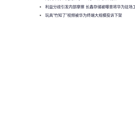
利益分歧引发内部摩擦 长鑫存储被曝曾将华为驻场
师驱逐出研发基地
玩具“竹知了”视频被华为终端大规模投诉下架