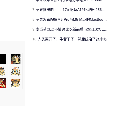
7
苹果推出iPhone 17e 配备A19处理器 256GB容量起步 刘海屏依旧
8
苹果发布配备M5 Pro与M5 Max的MacBook Pro 本地AI能力再升级 ​
9
麦当劳CEO不情愿试吃新品后 汉堡王发CEO狠咬皇堡视频借势营销
10
人类离开了，牛留下了，然后统治了这座岛