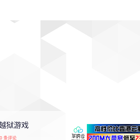
动漫
趣闻
科学
软件
主题
排行
7越狱游戏
0
条评论