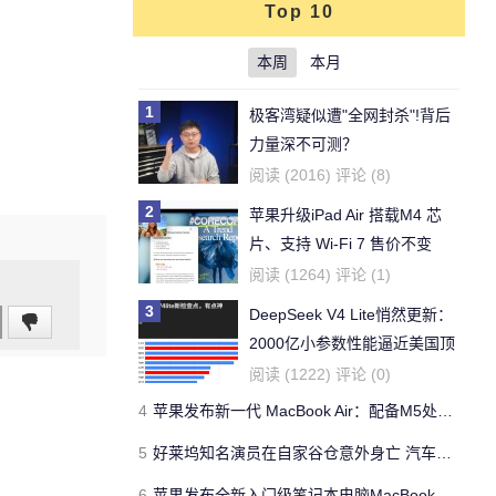
Top 10
本周
本月
1
极客湾疑似遭"全网封杀"!背后
力量深不可测？
阅读 (2016) 评论 (8)
2
苹果升级iPad Air 搭载M4 芯
片、支持 Wi‑Fi 7 售价不变
阅读 (1264) 评论 (1)
3
DeepSeek V4 Lite悄然更新：
2000亿小参数性能逼近美国顶
流
阅读 (1222) 评论 (0)
4
苹果发布新一代 MacBook Air：配备M5处理器 性能、存储与 AI 全面升级 ​
5
好莱坞知名演员在自家谷仓意外身亡 汽车搭电时突然自燃
6
苹果发布全新入门级笔记本电脑MacBook Neo 起售价599美元