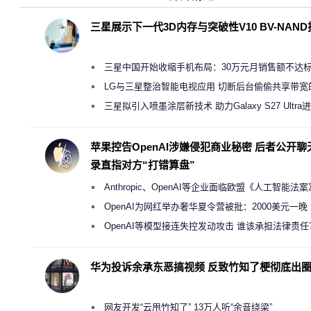
三星展示下一代3D内存与突破性V10 BV-NAN
三星中国开始收缩手机布局：30万元月销售额不达
店 将被逐步清退
LG与三星整治智能电视应用 切断后台偷偷共享带宽
规行为
三星拟引入喷墨涂层新技术 助力Galaxy S27 Ultra
缩减镜头模组厚度
苹果控告OpenAI涉嫌侵犯商业秘密 后者公开聊
录直指对方“打错算盘”
Anthropic、OpenAI等企业面临欧盟《人工智能法
新执法权限审查
OpenAI为网红举办奢华夏令营被批：2000美元一晚
“反乌托邦”
OpenAI等模型接连失控发动攻击 谁该承担法律责任
华为投诉余承东恶搞视频 反致竹知了梗彻底出
网友开发“云甩竹知了” 13万人听“余音绕梁”