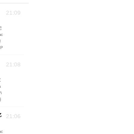
21:09
配
ac
转
 P
21:08
发
a
i
将
拉
亿
21:06
c