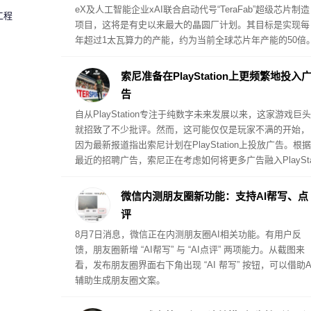
eX及人工智能企业xAI联合启动代号“TeraFab”超级芯片制造
工程
项目，这将是有史以来最大的晶圆厂计划。其目标是实现每
年超过1太瓦算力的产能，约为当前全球芯片年产能的50倍
随后英特尔宣布加入TeraFab项目，预计提供Intel 14A工艺
使用授权。
索尼准备在PlayStation上更频繁地投入
告
自从PlayStation专注于纯数字未来发展以来，这家游戏巨头
就招致了不少批评。然而，这可能仅仅是玩家不满的开始，
因为最新报道指出索尼计划在PlayStation上投放广告。根据
最近的招聘广告，索尼正在考虑如何将更多广告融入PlaySta
ion体验中，但具体的推出方式和投放位置仍不清楚。
微信内测朋友圈新功能：支持AI帮写、点
评
8月7日消息，微信正在内测朋友圈AI相关功能。有用户反
馈，朋友圈新增 “AI帮写” 与 “AI点评” 两项能力。从截图来
看，发布朋友圈界面右下角出现 “AI 帮写” 按钮，可以借助A
辅助生成朋友圈文案。