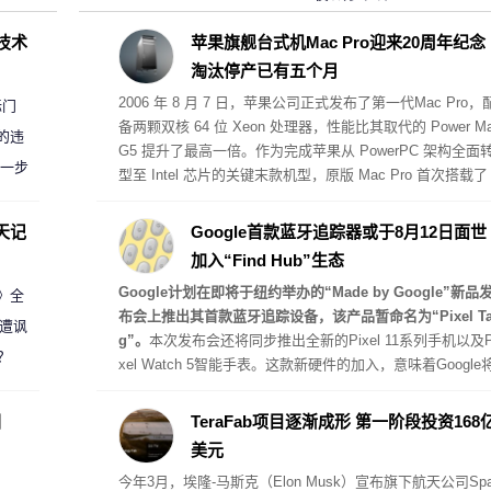
D技术
苹果旗舰台式机Mac Pro迎来20周年纪念
淘汰停产已有五个月
2006 年 8 月 7 日，苹果公司正式发布了第一代
Mac Pro
，
标门
备两颗双核 64 位 Xeon 处理器，性能比其取代的 Power M
的违
G5 提升了最高一倍。作为完成苹果从 PowerPC 架构全面
进一步
型至 Intel 芯片的关键末款机型，原版 Mac Pro 首次搭载了
CI Express 扩展槽，起步售价为 2499 美元。
天记
Google首款蓝牙追踪器或于8月12日面世
加入“Find Hub”生态
Google计划在即将于纽约举办的“Made by Google”新品
案》全
布会上推出其首款蓝牙追踪设备，该产品暂命名为“Pixel T
 遭讽
g”。
本次发布会还将同步推出全新的Pixel 11系列手机以及P
？
xel Watch 5智能手表。这款新硬件的加入，意味着Google
直接与苹果AirTag 2、三星Galaxy SmartTag 2以及摩托罗
Moto Tag 2等主流蓝牙追踪器展开正面竞争。
圈
TeraFab项目逐渐成形 第一阶段投资168
美元
今年3月，埃隆-马斯克（Elon Musk）宣布旗下航天公司Spa