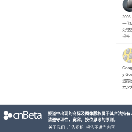
有五
200
一代
处理器
提升
C 架
型，原
ss 
Hu
Goo
y G
追踪设
本次发
列手机
新硬
果Air
报道中出现的商标及图像版权属于其合法持有
摩托罗
请遵守理性，宽容，换位思考的原则。
开正
关于我们
广告招租
报告不适当内容