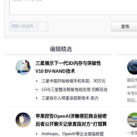
发布
编辑精选
三星展示下一代3D内存与突破性
V10 BV-NAND技术
电
据彭
三星中国开始收缩手机布局：30万元
ace
月销售额不达标门店 将被逐步清退
LG与三星整治智能电视应用 切断后台
半导
偷偷共享带宽的违规行为
三星拟引入喷墨涂层新技术 助力
供应
Galaxy S27 Ultra进一步缩减镜头模组厚
赖利·
开会
度
苹果控告OpenAI涉嫌侵犯商业秘密
取“
后者公开聊天记录直指对方“打错算
的电
盘”
全退
一款
Anthropic、OpenAI等企业面临欧盟