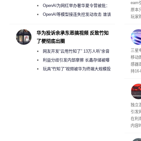
ea
《人工智能法案》全新执法权限审查
OpenAI为网红举办奢华夏令营被批：
原本
2000美元一晚 遭讽“反乌托邦”
OpenAI等模型接连失控发动攻击 谁该
玩家
承担法律责任？
过，
入仅剩
华为投诉余承东恶搞视频 反致竹知
了梗彻底出圈
传感
三星
网友开发“云甩竹知了” 13万人听“余音
移动
绕梁”
利益分歧引发内部摩擦 长鑫存储被曝
感器
曾将华为驻场工程师驱逐出研发基地
玩具“竹知了”视频被华为终端大规模投
持16
诉下架
光拍
文档
独立游
引发
在利用
内容
tage 