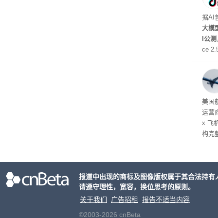
据A
大模型
I公
ce 
元/百
万to
出分辨
在部
美国
运营
x 
构完
域涉
件。
检查
报道中出现的商标及图像版权属于其合法持有
请遵守理性，宽容，换位思考的原则。
关于我们
广告招租
报告不适当内容
©2003-2026 cnBeta