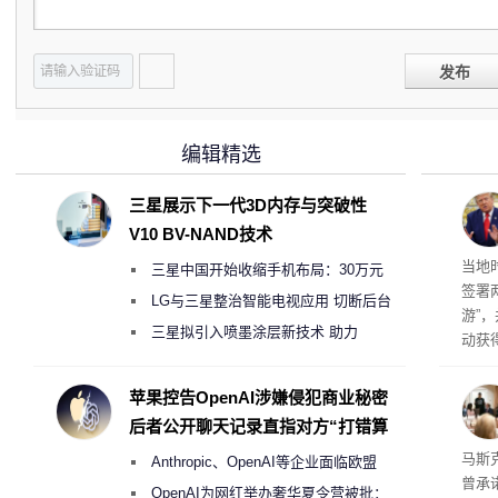
发布
编辑精选
三星展示下一代3D内存与突破性
V10 BV-NAND技术
育旅
当地
三星中国开始收缩手机布局：30万元
签署
月销售额不达标门店 将被逐步清退
LG与三星整治智能电视应用 切断后台
游”
偷偷共享带宽的违规行为
三星拟引入喷墨涂层新技术 助力
动获
Galaxy S27 Ultra进一步缩减镜头模组厚
府将
育旅
度
苹果控告OpenAI涉嫌侵犯商业秘密
行动
后者公开聊天记录直指对方“打错算
盘”
果 
马斯克
Anthropic、OpenAI等企业面临欧盟
曾承
《人工智能法案》全新执法权限审查
OpenAI为网红举办奢华夏令营被批：