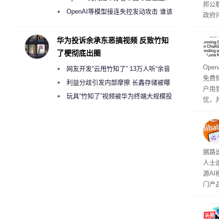
邦公
2000美元一晚 遭讽“反乌托邦”
OpenAI等模型接连失控发动攻击 谁该
政府
承担法律责任？
显示
称的
华为投诉余承东恶搞视频 反致竹知
也无
了梗彻底出圈
Ope
网友开发“云甩竹知了” 13万人听“余音
免费侧
绕梁”
利益分歧引发内部摩擦 长鑫存储被曝
户用到
曾将华为驻场工程师驱逐出研发基地
玩具“竹知了”视频被华为终端大规模投
优，
诉下架
免费侧
本对话
钮用
型大
据路
人士
源A
门产