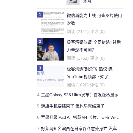
本周
本月
1
微信新能力上线 可查图片使用
次数
阅读 (2141) 评论 (0)
2
极客湾疑似遭"全网封杀"!背后
力量深不可测？
阅读 (1762) 评论 (8)
3
极客湾遭"封杀"引热议 连
YouTube视频都下架了
阅读 (1620) 评论 (0)
4
三星Galaxy S26 Ultra发布：首发隐私显示屏、骁龙 8 Elite Gen 5与60W闪充
5
魅族手机要结束了 但也早就结束了
6
苹果升级iPad Air 搭载M4 芯片、支持 Wi‑Fi 7 售价不变
7
好莱坞知名演员在自家谷仓意外身亡 汽车搭电时突然自燃