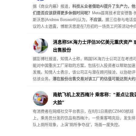
据《商业内幕》报道，
科技从业者借助AI提升了生产力，他
们是否应该获得更多休假时间呢？
Meta首席技术官安德鲁·
斯沃思(Andrew Bosworth)认为，
不应该
。据三位参与电话
议的人士透露，博斯沃思是在7月初的一场员工问答活动中
员工表达了这一观点。
消息称SK海力士评估30亿美元重庆资产 
出售股份
据彭博社报道，知情人士称，韩国SK海力士公司正在考虑
能对中国重庆工厂采取的方案，包括引入投资者以帮助加速
发展。知情人士表示，该公司正与潜在顾问接洽，以协助评
估该业务。
潜在股份出售交易对该工厂的估值可能达到大约
0亿美元
。SK海力士是英伟达公司高带宽内存芯片的关键供
商。
南航飞机上发西梅汁 乘客称：“差点让我
大脸”
有消费者在网络社交平台表示，在8月1日南航CZ8403航班
上，乘务员分发的饮品有西梅汁，一些乘客喝完后，发生排
队上厕所现象，上演“厕所争夺战”，场面一度失控。