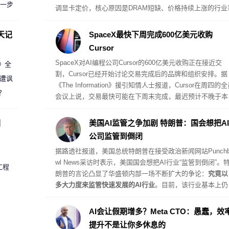
进一步
调显卡定价，核心原因是DRAM短缺、价格持续上涨的行业
态仍在不断恶化，上游成本端的压力层层传导到品牌端，已
经几乎没有内部消化的空间。
天记
SpaceX最快下周完成600亿美元收购
Cursor
SpaceX对AI编程公司Cursor的600亿美元收购正在接近交
案》全
割，Cursor已经开始讨论交易完成后的品牌和组织安排。据
 遭讽
《The Information》援引知情人士报道，Cursor在周四的
？
会议上说，交易最快可能在下周末完成，最迟预计不晚于本
月底，具体时间仍取决于监管审批。SpaceX在6月提交的文
件显示，双方已经签署换股并购协议，对Cursor的隐含估值
圈
美国AI监管之争加剧 特朗普：国会想把AI
600亿美元，交易预计于第三季度完成。
公司监管到倒闭
据路透社报道，美国总统特朗普在接受政治新闻网站Punchb
wl News采访时表示，美国国会想把AI行业“监管到倒闭”。
工程
朗普的言论凸显了华盛顿内部一场不断扩大的争论：
究竟以
多大力度来监管快速发展的AI行业
。目前，该行业基本上仍
是在没有新联邦法规约束的情况下发展。美国国会议员已提
出了
一系列尚未取得进展的方案
，其中一项法案
要求最强大
AI会让假期增多？Meta CTO：愚蠢，效
I模型的开发者提交模型进行独立安全审计
。
提升不是让你多休息的