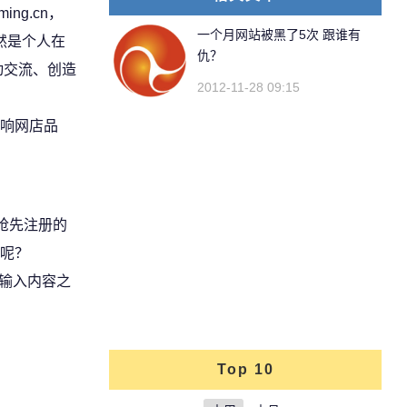
ng.cn，
一个月网站被黑了5次 跟谁有
然是个人在
仇？
动交流、创造
2012-11-28 09:15
响网店品
抢先注册的
呢？
输入内容之
Top 10