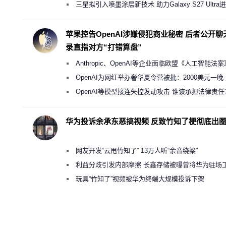
规行为
三星拟引入喷墨涂层新技术 助力Galaxy S27 Ultra
缩减镜头模组厚度
苹果控告OpenAI涉嫌侵犯商业秘密 后者公开聊
录直指对方“打错算盘”
Anthropic、OpenAI等企业面临欧盟《人工智能法
新执法权限审查
OpenAI为网红举办奢华夏令营被批：2000美元一晚
“反乌托邦”
OpenAI等模型接连失控发动攻击 谁该承担法律责任
华为投诉余承东恶搞视频 反致竹知了梗彻底出
网友开发“云甩竹知了” 13万人听“余音绕梁”
利益分歧引发内部摩擦 长鑫存储被曝曾将华为驻场
师驱逐出研发基地
玩具“竹知了”视频被华为终端大规模投诉下架