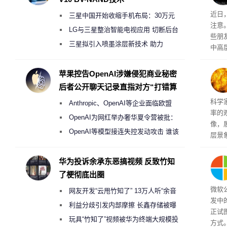
近日
三星中国开始收缩手机布局：30万元
注意
月销售额不达标门店 将被逐步清退
LG与三星整治智能电视应用 切断后台
些朋
偷偷共享带宽的违规行为
三星拟引入喷墨涂层新技术 助力
中高
Galaxy S27 Ultra进一步缩减镜头模组厚
度
苹果控告OpenAI涉嫌侵犯商业秘密
后者公开聊天记录直指对方“打错算
盘”
科学
Anthropic、OpenAI等企业面临欧盟
率的
《人工智能法案》全新执法权限审查
OpenAI为网红举办奢华夏令营被批：
像，
2000美元一晚 遭讽“反乌托邦”
OpenAI等模型接连失控发动攻击 谁该
层景
承担法律责任？
解。
然》
华为投诉余承东恶搞视频 反致竹知
了梗彻底出圈
微软
网友开发“云甩竹知了” 13万人听“余音
发中
绕梁”
利益分歧引发内部摩擦 长鑫存储被曝
正试
曾将华为驻场工程师驱逐出研发基地
玩具“竹知了”视频被华为终端大规模投
方式。