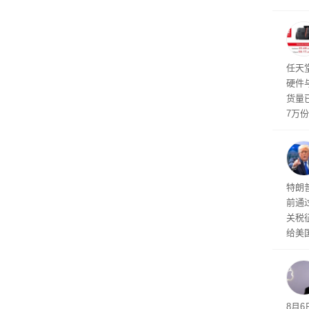
诉下架
行副总
a）
发工
注。
界》
任天
硬件
货量
7万
攀升
619
特朗
前通过
关税
给美
其通
A）在
入的6
8月6