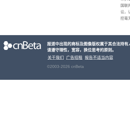
国联
讼，
控毫
报道中出现的商标及图像版权属于其合法持有
请遵守理性，宽容，换位思考的原则。
关于我们
广告招租
报告不适当内容
©2003-2026 cnBeta