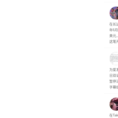
诉下架
击已
物流
毁，
评估
依旧
在长达
米，
年6
上。
美元
这笔
率还
称终
器、
事线的
为爱
行官
日双
容体
暂停
字幕
流媒
在Ta