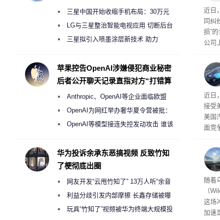
近日
三星中国开始收缩手机布局：30万元
同纠
月销售额不达标门店 将被逐步清退
LG与三星整治智能电视应用 切断后台
损”
偷偷共享带宽的违规行为
三星拟引入喷墨涂层新技术 助力
公司
Galaxy S27 Ultra进一步缩减镜头模组厚
先生
事故
度
苹果控告OpenAI涉嫌侵犯商业秘密
后者公开聊天记录直指对方“打错算
盘”
给打
近日
Anthropic、OpenAI等企业面临欧盟
接受
《人工智能法案》全新执法权限审查
OpenAI为网红举办奢华夏令营被批：
美国
2000美元一晚 遭讽“反乌托邦”
OpenAI等模型接连失控发动攻击 谁该
面竞
承担法律责任？
有一
性。
华为投诉余承东恶搞视频 反致竹知
了梗彻底出圈
经济
随着
网友开发“云甩竹知了” 13万人听“余音
（Wi
绕梁”
利益分歧引发内部摩擦 长鑫存储被曝
这场
曾将华为驻场工程师驱逐出研发基地
玩具“竹知了”视频被华为终端大规模投
加速