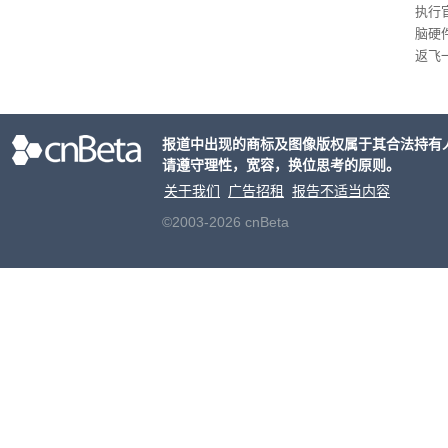
执行
脑硬
返飞
官方
意渠
非好
报道中出现的商标及图像版权属于其合法持有
请遵守理性，宽容，换位思考的原则。
关于我们
广告招租
报告不适当内容
©2003-2026 cnBeta