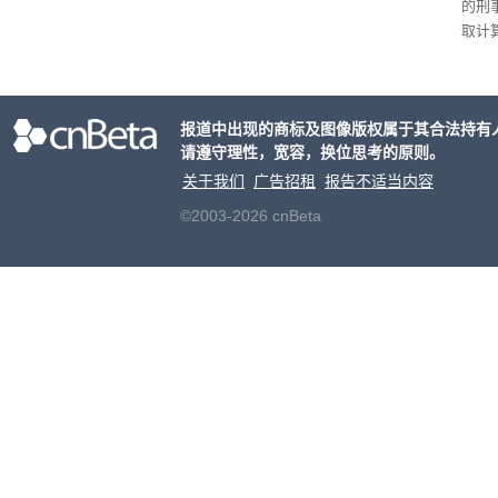
的刑
取计
个月
元罚
报道中出现的商标及图像版权属于其合法持有
请遵守理性，宽容，换位思考的原则。
关于我们
广告招租
报告不适当内容
©2003-2026 cnBeta