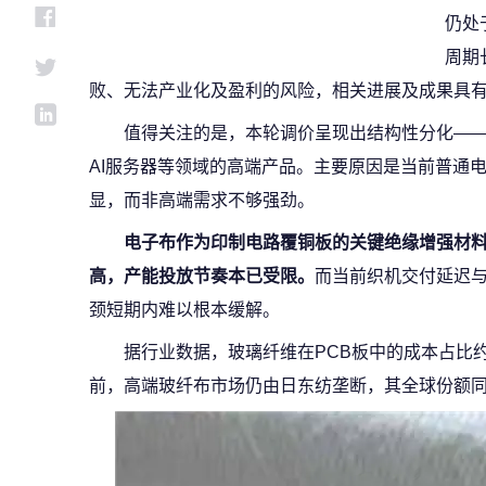
仍处
周期
败、无法产业化及盈利的风险，相关进展及成果具
值得关注的是，本轮调价呈现出结构性分化—
AI服务器等领域的高端产品。主要原因是当前普通
显，而非高端需求不够强劲。
电子布作为印制电路覆铜板的关键绝缘增强材
高，产能投放节奏本已受限。
而当前织机交付延迟
颈短期内难以根本缓解。
据行业数据，玻璃纤维在PCB板中的成本占比
前，高端玻纤布市场仍由日东纺垄断，其全球份额同