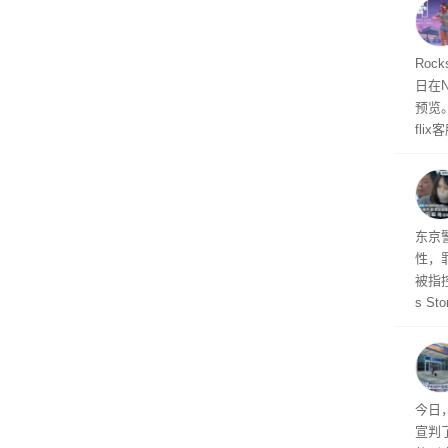
Roc
日在N
预览
fli
此前
27
东京
性，
被指控
s S
王》
品，
美元)
多被
今日
宣判