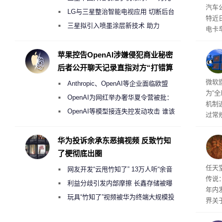
汽车
月销售额不达标门店 将被逐步清退
LG与三星整治智能电视应用 切断后台
特近
偷偷共享带宽的违规行为
三星拟引入喷墨涂层新技术 助力
电卡
Galaxy S27 Ultra进一步缩减镜头模组厚
名为“
称源
度
苹果控告OpenAI涉嫌侵犯商业秘密
需求
后者公开聊天记录直指对方“打错算
盘”
商推
微软旗
Anthropic、OpenAI等企业面临欧盟
为“
《人工智能法案》全新执法权限审查
OpenAI为网红举办奢华夏令营被批：
机制
2000美元一晚 遭讽“反乌托邦”
OpenAI等模型接连失控发动攻击 谁该
过常
承担法律责任？
全与 
正式发
华为投诉余承东恶搞视频 反致竹知
工具
了梗彻底出圈
并永
任天
任天
网友开发“云甩竹知了” 13万人听“余音
传说
绕梁”
利益分歧引发内部摩擦 长鑫存储被曝
年内
曾将华为驻场工程师驱逐出研发基地
玩具“竹知了”视频被华为终端大规模投
界关
诉下架