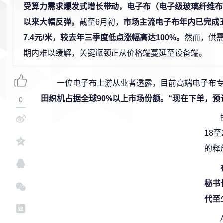
受算力需求爆发式增长带动，电子布（电子级玻璃纤维布
以来大幅反弹。
截至6月初，
市场主流电子布年内已完成
7.4元/米，较去年三季度低点涨幅高达100%。
然而，供
期内难以缓解，关键瓶颈正从价格端蔓延至设备端。
一位电子布上游从业者透露，目前高端电子布
田织机占据全球90%以上市场份额。“现在下单，预计
0
18
的释
秘书
代至