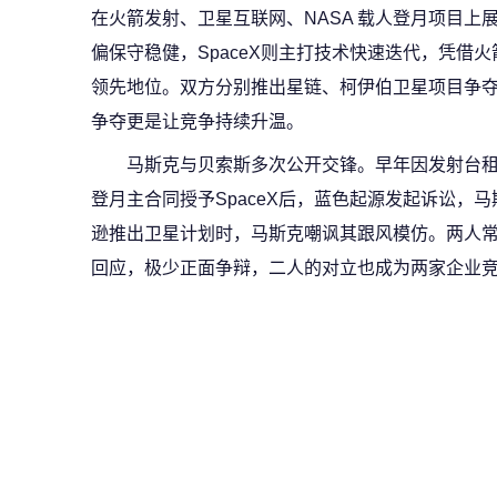
在火箭发射、卫星互联网、NASA 载人登月项目上
偏保守稳健，SpaceX则主打技术快速迭代，凭借
领先地位。双方分别推出星链、柯伊伯卫星项目争
争夺更是让竞争持续升温。
马斯克与贝索斯多次公开交锋。早年因发射台租
登月主合同授予SpaceX后，蓝色起源发起诉讼，
逊推出卫星计划时，马斯克嘲讽其跟风模仿。两人
回应，极少正面争辩，二人的对立也成为两家企业