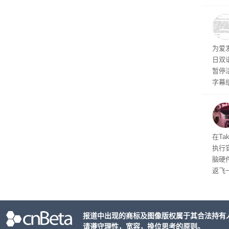
率还
称终
器、
事线的
为爱
行官
日双
容体
暂停
字幕
流媒
在Ta
执行
脑硬
返飞
官方
意渠
非好
报道中出现的商标及图像版权属于其合法持有
请遵守理性，宽容，换位思考的原则。