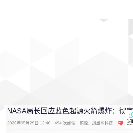
首页
影视
音乐
游戏
动漫
排行
NASA局长回应蓝色起源火箭爆炸：彻
2026年05月29日 12:46
494
次阅读
稿源：
凤凰网科技
0
条