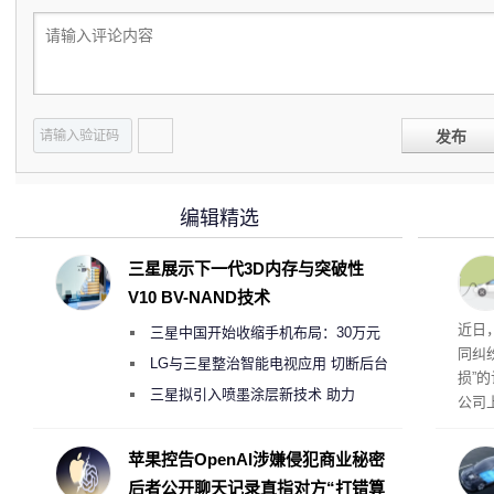
发布
编辑精选
三星展示下一代3D内存与突破性
V10 BV-NAND技术
近日
三星中国开始收缩手机布局：30万元
同纠
月销售额不达标门店 将被逐步清退
LG与三星整治智能电视应用 切断后台
损”
偷偷共享带宽的违规行为
三星拟引入喷墨涂层新技术 助力
公司
Galaxy S27 Ultra进一步缩减镜头模组厚
先生
事故
度
苹果控告OpenAI涉嫌侵犯商业秘密
后者公开聊天记录直指对方“打错算