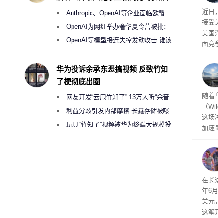
盘”
给打
近日
Anthropic、OpenAI等企业面临欧盟
接受
《人工智能法案》全新执法权限审查
OpenAI为网红举办奢华夏令营被批：
美国
2000美元一晚 遭讽“反乌托邦”
OpenAI等模型接连失控发动攻击 谁该
面竞
承担法律责任？
有一
性。
华为投诉余承东恶搞视频 反致竹知
了梗彻底出圈
经济
随着
网友开发“云甩竹知了” 13万人听“余音
（Wi
绕梁”
利益分歧引发内部摩擦 长鑫存储被曝
这场
曾将华为驻场工程师驱逐出研发基地
玩具“竹知了”视频被华为终端大规模投
加速
诉下架
击已
物流
毁，
评估
依旧
在长达
米，
年6
上。
美元
这笔