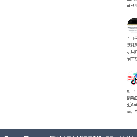
otE
代Bo
计与
机安
7 月
器托
机用
宿主
托管
如果
有可
最先
8月
跳动
近An
前，
室的