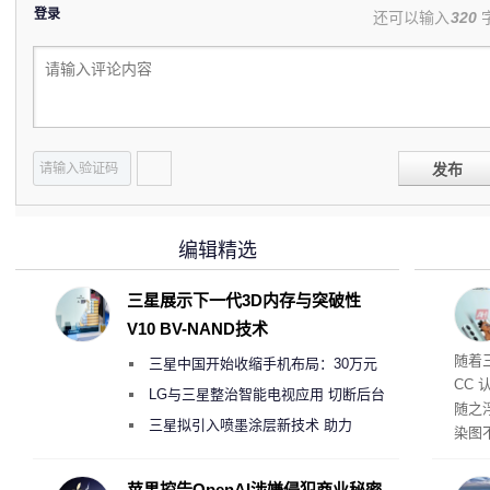
登录
还可以输入
320
发布
编辑精选
三星展示下一代3D内存与突破性
V10 BV-NAND技术
随着三
三星中国开始收缩手机布局：30万元
CC
月销售额不达标门店 将被逐步清退
LG与三星整治智能电视应用 切断后台
随之
偷偷共享带宽的违规行为
三星拟引入喷墨涂层新技术 助力
染图
Galaxy S27 Ultra进一步缩减镜头模组厚
一次
息人士
度
苹果控告OpenAI涉嫌侵犯商业秘密