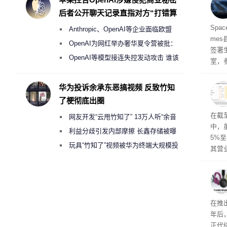
26 
后者公开聊天记录直指对方“打错算
盘”
民面
Spa
Anthropic、OpenAI等企业面临欧盟
me
《人工智能法案》全新执法权限审查
OpenAI为网红举办奢华夏令营被批：
签署
2000美元一晚 遭讽“反乌托邦”
OpenAI等模型接连失控发动攻击 谁该
室，
承担法律责任？
的会
华为投诉余承东恶搞视频 反致竹知
了梗彻底出圈
于美
在截
网友开发“云甩竹知了” 13万人听“余音
中，
绕梁”
利益分歧引发内部摩擦 长鑫存储被曝
5%至
曾将华为驻场工程师驱逐出研发基地
玩具“竹知了”视频被华为终端大规模投
其营
诉下架
示，
日元
69亿
曝光
在推出
年后
正代