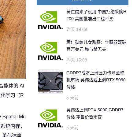
黄仁勋来了没用 中国拒绝采购H
200 美国批准出口也不买
昨天 19:09
黄仁勋给儿女涨薪：年薪双双破
百万美元 称与爹无关
昨天 15:08
GDDR7成本上涨压力传导至整
机市场 英伟达或上调RTX 5090
智能体的 AI
价格
强化学习（R
5 天前
英伟达上调RTX 5090 GDDR7
atial Mu
价格 零售价暂未变
TB 系统内存，
5 天前
。 英伟达声