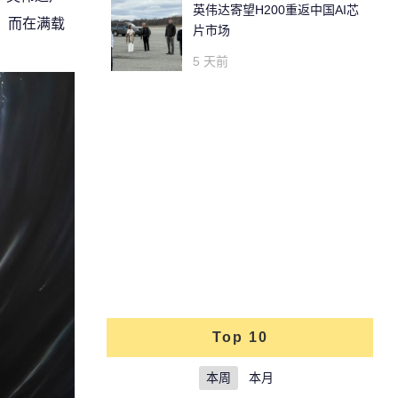
英伟达寄望H200重返中国AI芯
升，而在满载
片市场
5 天前
Top 10
本周
本月