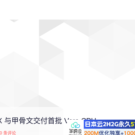
动漫
趣闻
科学
软件
主题
排行
ceX 与甲骨文交付首批 Vera CPU
0
条评论