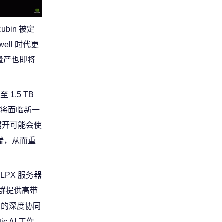
bin 被定
ell 时代更
的量产也即将
1.5 TB
链将面临新一
模铺开可能会使
端，从而重
 LPX 服务器
集群提供高带
 的深度协同
c AI 工作