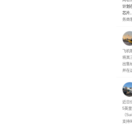
计划
芯片
务商
片Ma
进扩
计划今
芯片
Arch
飞机
将其
出售给
并在
比例
布进
近日
5英
（Su
支持
管理