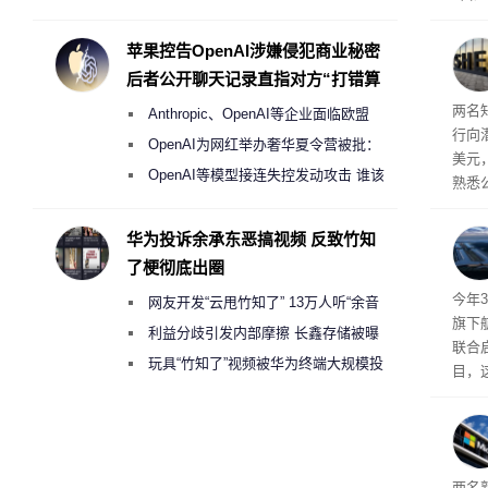
Galaxy S27 Ultra进一步缩减镜头模组厚
度
苹果控告OpenAI涉嫌侵犯商业秘密
后者公开聊天记录直指对方“打错算
盘”
两名
Anthropic、OpenAI等企业面临欧盟
行向
《人工智能法案》全新执法权限审查
OpenAI为网红举办奢华夏令营被批：
美元
2000美元一晚 遭讽“反乌托邦”
OpenAI等模型接连失控发动攻击 谁该
熟悉
承担法律责任？
的目
最终
华为投诉余承东恶搞视频 反致竹知
现有
了梗彻底出圈
体建
今年3
网友开发“云甩竹知了” 13万人听“余音
旗下航
绕梁”
利益分歧引发内部摩擦 长鑫存储被曝
联合启
曾将华为驻场工程师驱逐出研发基地
玩具“竹知了”视频被华为终端大规模投
目，
诉下架
该项
户，
盖逻
等关
两名