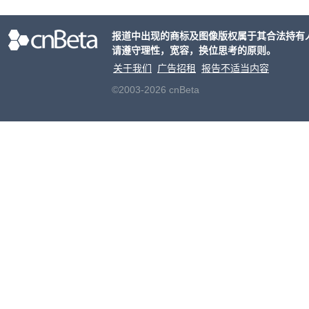
了遏
关闭
报道中出现的商标及图像版权属于其合法持有
议会
请遵守理性，宽容，换位思考的原则。
关于我们
广告招租
报告不适当内容
©2003-2026 cnBeta