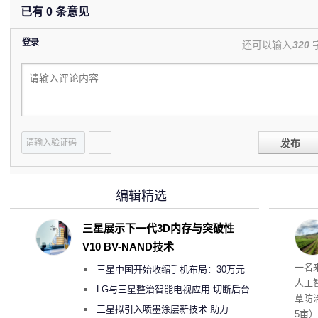
已有
0
条意见
登录
还可以输入
320
发布
编辑精选
三星展示下一代3D内存与突破性
V10 BV-NAND技术
麻苗
一名
三星中国开始收缩手机布局：30万元
人工
月销售额不达标门店 将被逐步清退
LG与三星整治智能电视应用 切断后台
草防
偷偷共享带宽的违规行为
三星拟引入喷墨涂层新技术 助力
5亩