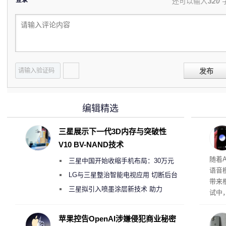
还可以输入
320
发布
编辑精选
三星展示下一代3D内存与突破性
V10 BV-NAND技术
理”
随着A
三星中国开始收缩手机布局：30万元
语音
月销售额不达标门店 将被逐步清退
LG与三星整治智能电视应用 切断后台
带来
偷偷共享带宽的违规行为
三星拟引入喷墨涂层新技术 助力
试中，
Galaxy S27 Ultra进一步缩减镜头模组厚
的自
互的
度
苹果控告OpenAI涉嫌侵犯商业秘密
桌面