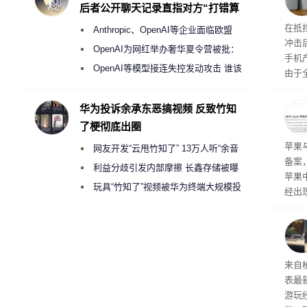
后者公开聊天记录直指对方“打错算
盘”
系列
在抵
Anthropic、OpenAI等企业面临欧盟
冲击
《人工智能法案》全新执法权限审查
OpenAI为网红举办奢华夏令营被批：
手机
2000美元一晚 遭讽“反乌托邦”
OpenAI等模型接连失控发动攻击 谁该
由于
承担法律责任？
本压
ne
华为投诉余承东恶搞视频 反致竹知
前受
了梗彻底出圈
保持
了
苹果
网友开发“云甩竹知了” 13万人听“余音
备案
绕梁”
利益分歧引发内部摩擦 长鑫存储被曝
苹果
曾将华为驻场工程师驱逐出研发基地
玩具“竹知了”视频被华为终端大规模投
经出
诉下架
ac 
内窥
来自
表最
游玩