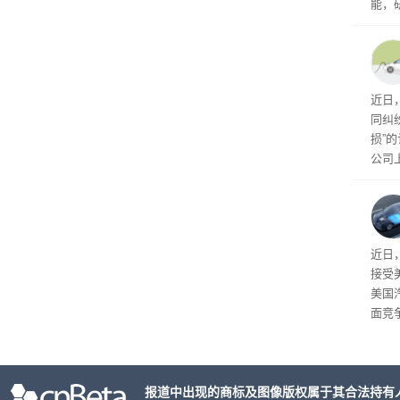
能，
球》
训练
近日
同纠
损”
公司
先生
事故
给打
近日
接受
美国
面竞
有一
性。
报道中出现的商标及图像版权属于其合法持有