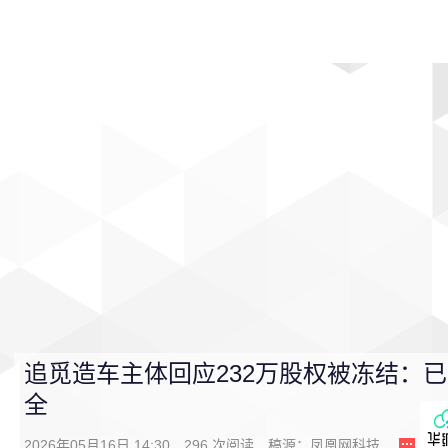
首页
影视
音乐
游戏
动漫
排行
追觅造车主体回应232万股权被冻结：
全
2026年05月16日 14:30
296
次阅读
稿源：
凤凰网科技
0
条