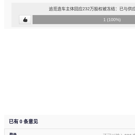
追觅造车主体回应232万股权被冻结：已与供
0
1 (100%)
(0%)
已有
0
条意见
登录