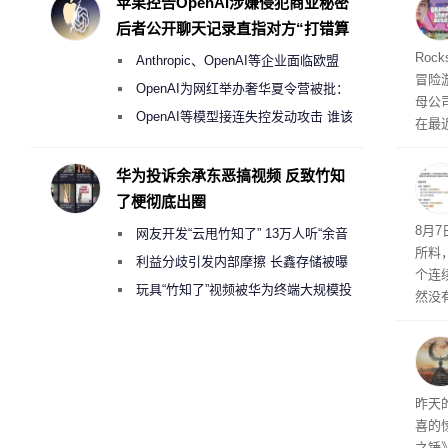
苹果控告OpenAI涉嫌侵犯商业秘密
命令
后者公开聊天记录直指对方“打错算
起来，
盘”
期
Roc
Anthropic、OpenAI等企业面临欧盟
防御
冒险
气将
《人工智能法案》全新执法权限审查
OpenAI为网红举办奢华夏令营被批：
母公司T
发效
2000美元一晚 遭讽“反乌托邦”
OpenAI等模型接连失控发动攻击 谁该
在最近
承担法律责任？
时，Ta
ss 
华为投诉余承东恶搞视频 反致竹知
了梗彻底出圈
悄悄
8月
网友开发“云甩竹知了” 13万人听“余音
所料
绕梁”
利益分歧引发内部摩擦 长鑫存储被曝
个连
曾将华为驻场工程师驱逐出研发基地
玩具“竹知了”视频被华为终端大规模投
然没
诉下架
就开
有品
着—
线了
昨天
喜的
之锤