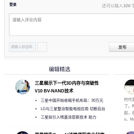
登录
还可以输入
320
发布
编辑精选
三星展示下一代3D内存与突破性
V10 BV-NAND技术
Co
时代
三星中国开始收缩手机布局：30万元
了。昨
月销售额不达标门店 将被逐步清退
LG与三星整治智能电视应用 切断后台
起，自
偷偷共享带宽的违规行为
三星拟引入喷墨涂层新技术 助力
o、M
Galaxy S27 Ultra进一步缩减镜头模组厚
自动模
和操
度