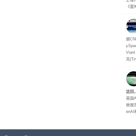
《雷
mes
ox、
出震
据C
yS
Via
克(T
ris
合适
户对
算法
这回
老牌
英国A
故报
enA
家模