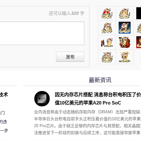
还可以输入
320
字
发布
最新资讯
D技术
因无内存芯片搭配 消息称台积电积压了价
值10亿美元的苹果A20 Pro SoC
业内消息称由于动态随机存取内存（DRAM）出现严重短缺
标门
半导体巨头台积电目前手头正积压着价值约10亿美元的苹果
的违
20 Pro芯片。由于缺乏足够的内存芯片与其搭配，相关晶圆
进一步
法推进至下一阶段的封装与后续工序，这可能直接导致苹果
下一代旗旗舰手机iPhone 18系列推迟发布。