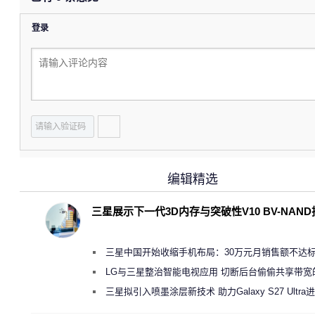
登录
编辑精选
三星展示下一代3D内存与突破性V10 BV-NAN
三星中国开始收缩手机布局：30万元月销售额不达
店 将被逐步清退
LG与三星整治智能电视应用 切断后台偷偷共享带宽
规行为
三星拟引入喷墨涂层新技术 助力Galaxy S27 Ultra
缩减镜头模组厚度