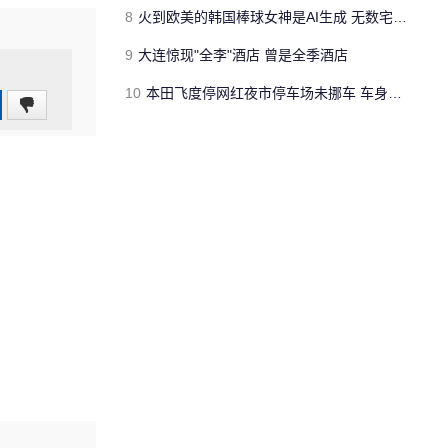
8
火到欧美的韩国棒球女神是AI生成 无数宅男梦碎
9
大连惊现"全李"酒店 曾是全季酒店
10
本田飞度停网红夜市停车场未挪车 车身堆满垃圾、车牌被掰断
0
(0%)