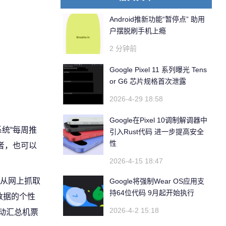
Android推新功能“暂停点” 助用
户摆脱刷手机上瘾
2 分钟前
Google Pixel 11 系列曝光 Tens
or G6 芯片规格首次泄露
2026-4-29 18:58
Google在Pixel 10调制解调器中
统“每周推
引入Rust代码 进一步提高安全
性
者，也可以
2026-4-15 18:47
，既能从网上抓取
Google将强制Wear OS应用支
持64位代码 9月起开始执行
数据的个性
2026-4-2 15:18
动汇总机票