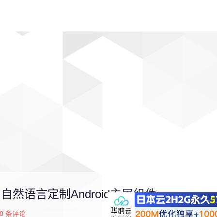
动漫
趣闻
科学
软件
主题
排行
功能 用自然语言定制Android主屏组件
0
条评论