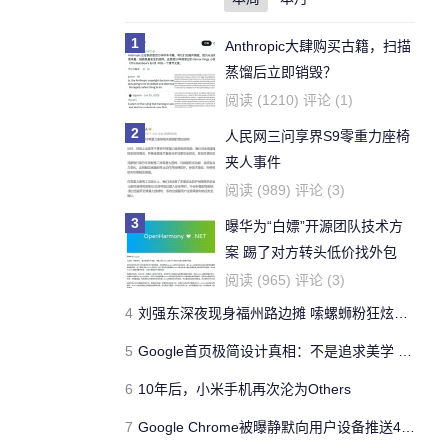
1
Anthropic大肆购买古籍，扫描
蒸馏后立即销毁？
阅读 (1210) 评论 (1)
2
人民网三问享界S9零重力座椅
夹人事件
阅读 (989) 评论 (3)
3
曝华为“白嫖”开源团队技术方
案 踢了对方转头低价找外包
阅读 (965) 评论 (3)
4
刘强东深夜现身福州路边摊 嗦螺蛳粉狂炫小龙虾
5
Google首页极简设计真相：不是追求美学 是创始人不会写HTML
6
10年后，小米手机再次沦为Others
7
Google Chrome被曝静默向用户设备推送4GB本地AI模型