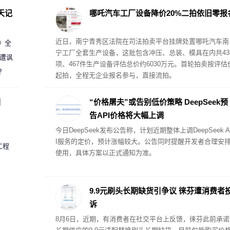
天记
哪吒汽车工厂设备降价20%二拍依旧零报
近日，南宁青秀区法院在司法拍卖平台挂牌处置哪吒汽车南
案》全
宁工厂全套生产设备，这批包含冲压、总装、模具在内共43
 遭讽
项、467件生产设备评估总价约6030万元。首轮拍卖按评估
？
起拍，全程无企业报名参与，直接流拍。
圈
“价格屠夫”或告别低价策略 DeepSeek预
告API价格将大幅上调
今日DeepSeek发布公告称，计划近期整体上调DeepSeek A
I服务的定价，预计涨幅较大。公告同时提醒开发者合理安
工程
使用，具体方案以正式通知为准。
9.9元刷头长期缺货引争议 徕芬遭消费者
诉
8月6日，近期，有消费者在社交平台上反馈，徕芬此前承诺