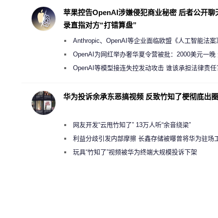
苹果控告OpenAI涉嫌侵犯商业秘密 后者公开聊
录直指对方“打错算盘”
Anthropic、OpenAI等企业面临欧盟《人工智能法
新执法权限审查
OpenAI为网红举办奢华夏令营被批：2000美元一晚
“反乌托邦”
OpenAI等模型接连失控发动攻击 谁该承担法律责任
华为投诉余承东恶搞视频 反致竹知了梗彻底出
网友开发“云甩竹知了” 13万人听“余音绕梁”
利益分歧引发内部摩擦 长鑫存储被曝曾将华为驻场
师驱逐出研发基地
玩具“竹知了”视频被华为终端大规模投诉下架