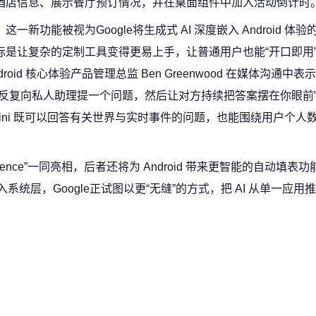
酒店信息、展示餐厅预订情况，并在桌面组件中加入活动倒计时
这一新功能被视为Google将生成式 AI 深度嵌入 Android 体
标是让复杂的定制工具变得更易上手，让普通用户也能“开口即用”。 
droid 核心体验产品管理总监 Ben Greenwood 在媒体沟通中
你反复向私人助理提一个问题，然后让对方持续把答案摆在你眼前”
mini 既可以回答有关世界与实时事件的问题，也能围绕用户个人
lligence”一同亮相，后者还将为 Android 带来更智能的自动填表功能
系统层，Google正试图以更“无缝”的方式，把 AI 从单一应用