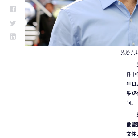
苏茨克
件中
年1
采取
间。
他曾
文件