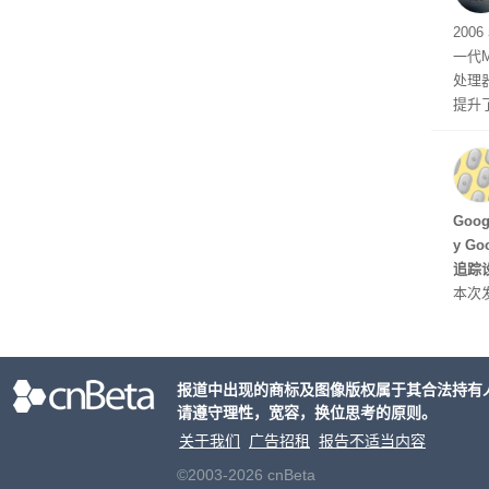
有五
200
一代
处理器
提升
C 架
型，原
ss 
Hu
Goo
y G
追踪设
本次发
列手机
新硬
果Air
报道中出现的商标及图像版权属于其合法持有
摩托罗
请遵守理性，宽容，换位思考的原则。
开正
关于我们
广告招租
报告不适当内容
©2003-2026 cnBeta