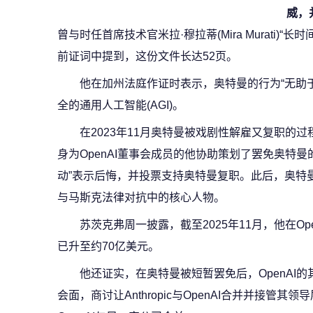
威，
曾与时任首席技术官米拉·穆拉蒂(Mira Murati)
前证词中提到，这份文件长达52页。
他在加州法庭作证时表示，奥特曼的行为“无助
全的通用人工智能(AGI)。
在2023年11月奥特曼被戏剧性解雇又复职的
身为OpenAI董事会成员的他协助策划了罢免奥特
动”表示后悔，并投票支持奥特曼复职。此后，奥特曼
与马斯克法律对抗中的核心人物。
苏茨克弗周一披露，截至2025年11月，他在Op
已升至约70亿美元。
他还证实，在奥特曼被短暂罢免后，OpenAI的其
会面，商讨让Anthropic与OpenAI合并并接管