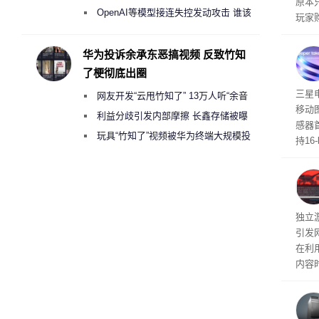
原本
2000美元一晚 遭讽“反乌托邦”
OpenAI等模型接连失控发动攻击 谁该
玩家
承担法律责任？
过，
入仅剩
华为投诉余承东恶搞视频 反致竹知
了梗彻底出圈
传感
三星
网友开发“云甩竹知了” 13万人听“余音
移动
绕梁”
利益分歧引发内部摩擦 长鑫存储被曝
感器
曾将华为驻场工程师驱逐出研发基地
玩具“竹知了”视频被华为终端大规模投
持16
诉下架
光拍
文档
独立游
引发
在利用
内容
tage 