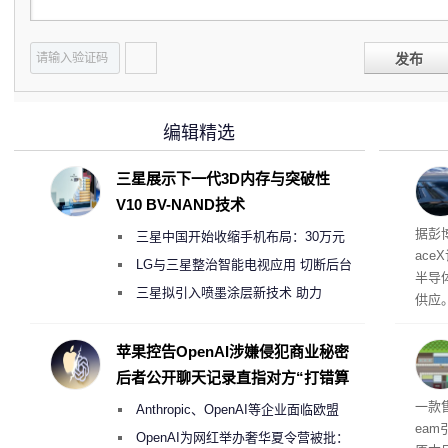
发布
编辑精选
三星展示下一代3D内存与突破性
V10 BV-NAND技术
电
据彭
三星中国开始收缩手机布局：30万元
ace
月销售额不达标门店 将被逐步清退
LG与三星整治智能电视应用 切断后台
半导
偷偷共享带宽的违规行为
三星拟引入喷墨涂层新技术 助力
供应
Galaxy S27 Ultra进一步缩减镜头模组厚
赖利·
开会
度
苹果控告OpenAI涉嫌侵犯商业秘密
取“
后者公开聊天记录直指对方“打错算
的电
盘”
全退
一款
Anthropic、OpenAI等企业面临欧盟
ea
《人工智能法案》全新执法权限审查
OpenAI为网红举办奢华夏令营被批：