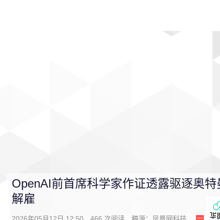
首页
影视
音乐
游戏
动漫
排行
OpenAI前首席科学家作证透露驱逐奥
解雇
2026年05月12日 12:50
466
次阅读
稿源：
凤凰网科技
0
条