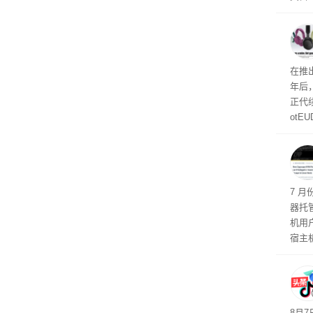
诉下架
示，
日元
69亿
曝光
在推出
年后
正代
otE
代Bo
计与
机安
7 月
器托
机用
宿主
托管
如果
有可
最先
8月