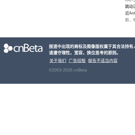
跳动
近An
前，
室的
报道中出现的商标及图像版权属于其合法持有
请遵守理性，宽容，换位思考的原则。
关于我们
广告招租
报告不适当内容
©2003-2026 cnBeta