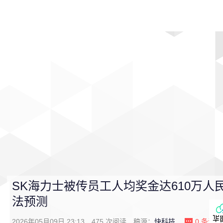
首页
影视
音乐
游戏
动漫
排行
SK海力士被传员工人均奖金达610万人
法预测
2026年05月09日 23:13
475
次阅读
稿源：
快科技
0
条评论