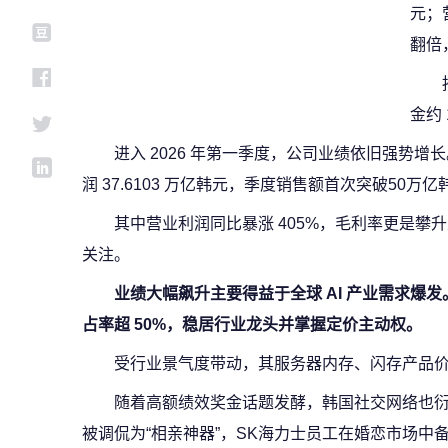
元；
翻倍
金约 
进入 2026 年第一季度，公司业绩依旧强势增长。
润 37.6103 万亿韩元，季度销售额首次突破50万
其中营业利润同比暴涨 405%，毛利率更是攀升
关注。
业绩大幅飙升主要得益于全球 AI 产业需求爆发。
占率超 50%，稳居行业龙头并掌握定价主动权。
受行业景气度带动，其服务器内存、闪存产品价格
随着高额绩效奖金话题发酵，韩国社交网络也衍
被调侃为“相亲神器”，SK海力士员工在婚恋市场中