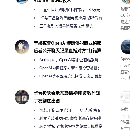
V10 BV-NAND技术
随着三
三星中国开始收缩手机布局：30万元
CC
月销售额不达标门店 将被逐步清退
LG与三星整治智能电视应用 切断后台
随之
偷偷共享带宽的违规行为
三星拟引入喷墨涂层新技术 助力
染图
Galaxy S27 Ultra进一步缩减镜头模组厚
一次
息人士
度
苹果控告OpenAI涉嫌侵犯商业秘密
26 
后者公开聊天记录直指对方“打错算
盘”
民面
Spa
Anthropic、OpenAI等企业面临欧盟
me
《人工智能法案》全新执法权限审查
OpenAI为网红举办奢华夏令营被批：
签署
2000美元一晚 遭讽“反乌托邦”
OpenAI等模型接连失控发动攻击 谁该
室，
承担法律责任？
的会
华为投诉余承东恶搞视频 反致竹知
了梗彻底出圈
于美
在截
网友开发“云甩竹知了” 13万人听“余音
中，
绕梁”
利益分歧引发内部摩擦 长鑫存储被曝
5%至
曾将华为驻场工程师驱逐出研发基地
玩具“竹知了”视频被华为终端大规模投
其营