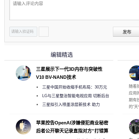
发布
编辑精选
三星展示下一代3D内存与突破性
V10 BV-NAND技术
ma
随着
三星中国开始收缩手机布局：30万元
应用
月销售额不达标门店 将被逐步清退
LG与三星整治智能电视应用 切断后台
期有技
偷偷共享带宽的违规行为
三星拟引入喷墨涂层新技术 助力
的“
Galaxy S27 Ultra进一步缩减镜头模组厚
量已突
用（
度
苹果控告OpenAI涉嫌侵犯商业秘密
的是
后者公开聊天记录直指对方“打错算
内部
盘”
42℃