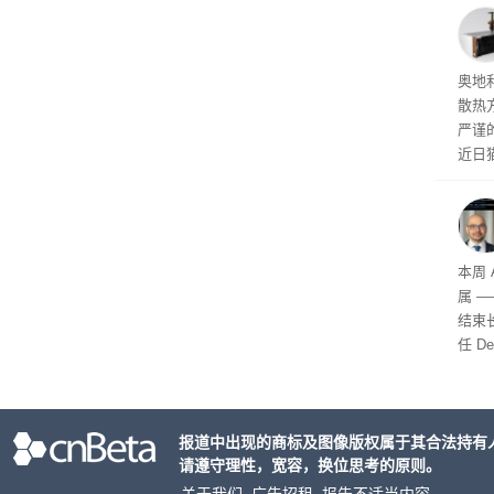
何人
注于
导。
器限
奥地
散热
严谨
近日
有关
是C
本周 
属 —
结束
任 D
d 董
科学
报道中出现的商标及图像版权属于其合法持有
请遵守理性，宽容，换位思考的原则。
关于我们
广告招租
报告不适当内容