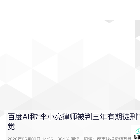
首页
影视
音乐
游戏
动漫
排行
百度AI称“李小亮律师被判三年有期徒刑”
觉
2026年05月09日 14:36
304
次阅读
稿源：
都市快报橙柿互动