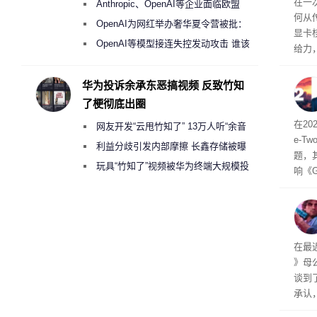
在一
Anthropic、OpenAI等企业面临欧盟
何从
《人工智能法案》全新执法权限审查
OpenAI为网红举办奢华夏令营被批：
显卡
2000美元一晚 遭讽“反乌托邦”
OpenAI等模型接连失控发动攻击 谁该
给力，
承担法律责任？
供水
华为投诉余承东恶搞视频 反致竹知
了梗彻底出圈
或扩
在2
网友开发“云甩竹知了” 13万人听“余音
e-Tw
绕梁”
利益分歧引发内部摩擦 长鑫存储被曝
题，
曾将华为驻场工程师驱逐出研发基地
玩具“竹知了”视频被华为终端大规模投
响《
诉下架
戏可
在最
》母公司
谈到了
承认
能，