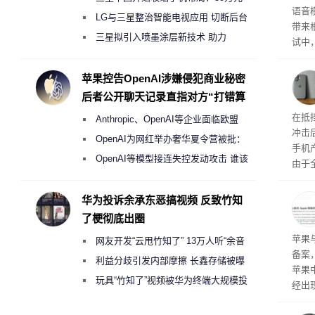
语音
月销售额不达标门店 将被逐步清退
LG与三星整治智能电视应用 切断后台
带来
偷偷共享带宽的违规行为
三星拟引入喷墨涂层新技术 助力
试中，
Galaxy S27 Ultra进一步缩减镜头模组厚
的自
互的
度
苹果控告OpenAI涉嫌侵犯商业秘密
桌面
后者公开聊天记录直指对方“打错算
盘”
系列
在抵
Anthropic、OpenAI等企业面临欧盟
冲击
《人工智能法案》全新执法权限审查
OpenAI为网红举办奢华夏令营被批：
手机
2000美元一晚 遭讽“反乌托邦”
OpenAI等模型接连失控发动攻击 谁该
由于
承担法律责任？
本压
ne
华为投诉余承东恶搞视频 反致竹知
前受
了梗彻底出圈
保持
了
苹果
网友开发“云甩竹知了” 13万人听“余音
备案
绕梁”
利益分歧引发内部摩擦 长鑫存储被曝
苹果
曾将华为驻场工程师驱逐出研发基地
玩具“竹知了”视频被华为终端大规模投
经出
诉下架
ac 