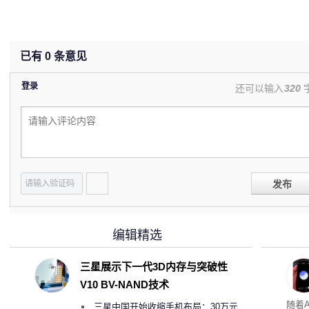
已有
0
条意见
登录
还可以输入
320
发布
编辑精选
三星展示下一代3D内存与突破性
V10 BV-NAND技术
理”
随着A
三星中国开始收缩手机布局：30万元