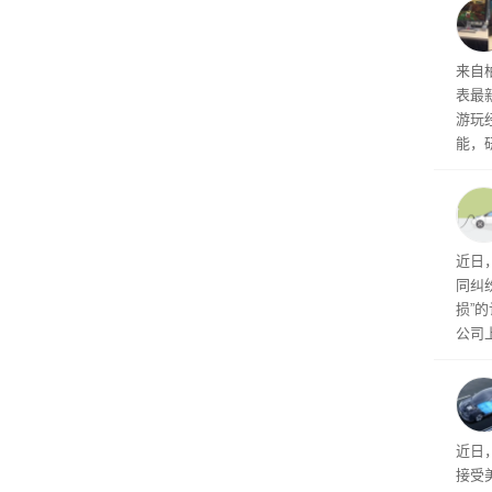
内窥
来自
表最
游玩
能，
球》
训练
近日
同纠
损”
公司
先生
事故
给打
近日
接受