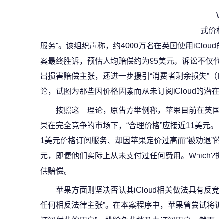
式价
服务”。该组织声称，约4000万名在英国使用iCl
案最终胜诉，预估人均赔偿约为95美元。诉讼不仅代表为i
出损害赔偿主张，还进一步援引“消费者剩余损失”（Forgon
论，试图为那些因价格因素而从未订阅iCloud的潜
按照这一理论，原告方举例称，苹果目前在英国
果在完全竞争的市场下，“合理价格”应接近11美元
1美元价格订阅服务、却因苹果定价过高而“被劝退”
元，即便他们实际上从未支付过任何费用。Which?
供赔偿。
苹果方面则坚决否认其iCloud相关做法具有反
任何相反法律主张”。在本案程序中，苹果曾尝试将诉讼