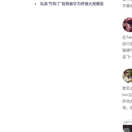
曾将华为驻场工程师驱逐出研发基地
玩具“竹知了”视频被华为终端大规模投
字幕
诉下架
流媒
在Ta
执行
脑硬
返飞
官方
意渠
非好
义
索尼近
ti
抨击
地，
示，