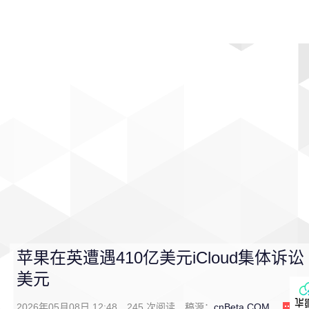
首页
影视
音乐
游戏
动漫
排行
苹果在英遭遇410亿美元iCloud集体诉讼
美元
2026年05月08日 12:48
245
次阅读
稿源：
cnBeta.COM
0