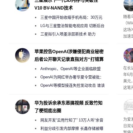
三星展示下一代3D内存与突破性
V10 BV-NAND技术
经济
随着
三星中国开始收缩手机布局：30万元
（Wi
月销售额不达标门店 将被逐步清退
LG与三星整治智能电视应用 切断后台
这场
偷偷共享带宽的违规行为
三星拟引入喷墨涂层新技术 助力
加速
Galaxy S27 Ultra进一步缩减镜头模组厚
击已
物流
度
苹果控告OpenAI涉嫌侵犯商业秘密
毁，
后者公开聊天记录直指对方“打错算
评估
盘”
依旧
在长达
Anthropic、OpenAI等企业面临欧盟
米，
年6
上。
《人工智能法案》全新执法权限审查
OpenAI为网红举办奢华夏令营被批：
美元
2000美元一晚 遭讽“反乌托邦”
OpenAI等模型接连失控发动攻击 谁该
这笔
承担法律责任？
率还
称终
华为投诉余承东恶搞视频 反致竹知
器、
了梗彻底出圈
事线的
为爱
网友开发“云甩竹知了” 13万人听“余音
行官
日双
容体
绕梁”
利益分歧引发内部摩擦 长鑫存储被曝
暂停