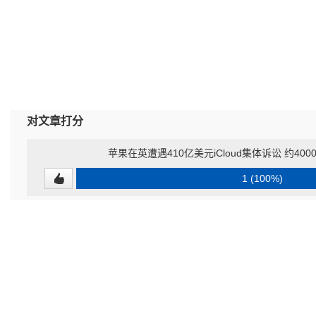
对文章打分
苹果在英遭遇410亿美元iCloud集体诉讼 约40
1 (100%)