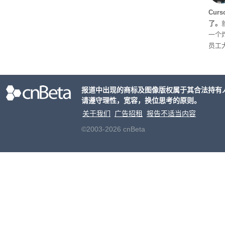
Cur
了。
一个炸
员工
对 C
五就
urs
报道中出现的商标及图像版权属于其合法持有
个品
请遵守理性，宽容，换位思考的原则。
逐步
关于我们
广告招租
报告不适当内容
©2003-2026 cnBeta