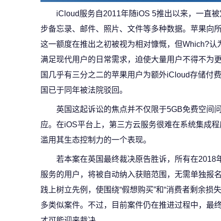
iCloud服务自2011年随iOS 5推出以来
步备忘录、邮件、照片、文件等多种数据。苹果向所有用
这一额度在推出之初被视为相对慷慨，但Which?认
满足现代用户的日常需求，迫使大量用户不得不为更
国几乎有三分之二的苹果用户为额外iCloud存储付
国已于同年被法院驳回。
英国这起诉讼的焦点并不仅限于5GB免费空间
应。在iOS平台上，第三方云服务很难在系统集成程度
滥用其生态控制力的一个表现。
若本案在英国最终裁决原告胜诉，所有在2018年1
服务的用户，将被自动纳入获赔范围，无需单独报
践上树立先例，使围绕“假想购买”和“消费者剩余损
多类似案件。不过，目前案件仍在推进过程中，最
才可能迎来裁决。