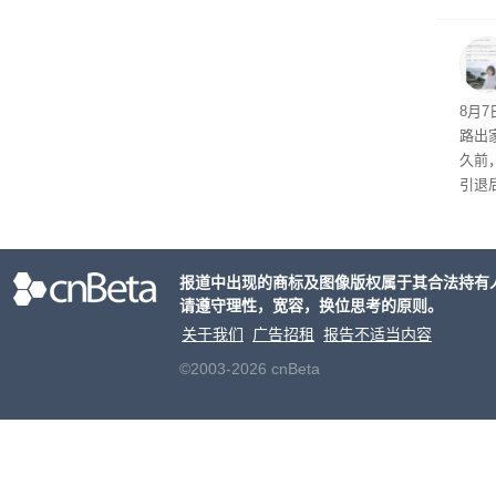
倍，
起了
8月
路出
久前
引退
程。
de
化方
报道中出现的商标及图像版权属于其合法持有
请遵守理性，宽容，换位思考的原则。
关于我们
广告招租
报告不适当内容
©2003-2026 cnBeta