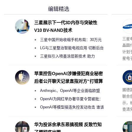
编辑精选
三星展示下一代3D内存与突破性
V10 BV-NAND技术
三星
三星中国开始收缩手机布局：30万元
晶圆
月销售额不达标门店 将被逐步清退
LG与三星整治智能电视应用 切断后台
计划
偷偷共享带宽的违规行为
三星拟引入喷墨涂层新技术 助力
星电
Galaxy S27 Ultra进一步缩减镜头模组厚
实习
地开
度
苹果控告OpenAI涉嫌侵犯商业秘密
年实
后者公开聊天记录直指对方“打错算
盘”
据德
Anthropic、OpenAI等企业面临欧盟
联合
《人工智能法案》全新执法权限审查
OpenAI为网红举办奢华夏令营被批：
示，
2000美元一晚 遭讽“反乌托邦”
OpenAI等模型接连失控发动攻击 谁该
查清
承担法律责任？
经公
CIA
华为投诉余承东恶搞视频 反致竹知