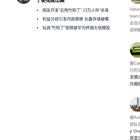
了梗彻底出圈
机后
Val
网友开发“云甩竹知了” 13万人听“余音
te
绕梁”
利益分歧引发内部摩擦 长鑫存储被曝
会自动
曾将华为驻场工程师驱逐出研发基地
玩具“竹知了”视频被华为终端大规模投
说明
诉下架
立即
性能
的做
据Ca
行的
发模
月缩
至30
天发
据Au
团队
p O
英里