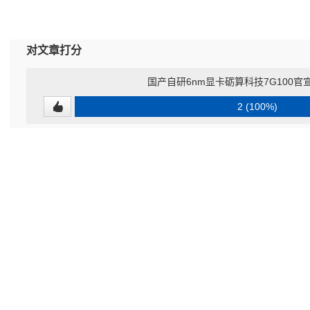
对文章打分
国产自研6nm显卡砺算科技7G100官
2 (100%)