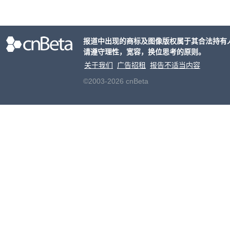
对 C
五就
urs
报道中出现的商标及图像版权属于其合法持有
个品
请遵守理性，宽容，换位思考的原则。
逐步
关于我们
广告招租
报告不适当内容
©2003-2026 cnBeta