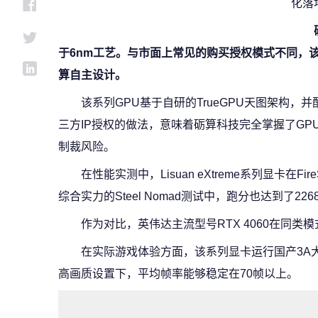
化落
于6nm工艺。与市面上常见的购买授权模式不同，
算自主设计。
该系列GPU基于自研的TrueGPU天图架构
三方IP授权的做法，意味着砺算科技完全掌握了G
制裁风险。
在性能实测中，Lisuan eXtreme系列显卡在Fir
综合实力的Steel Nomad测试中，跑分也达到了226
作为对比，英伟达主流型号RTX 4060在同类模
在实际游戏体验方面，该系列显卡运行国产3A大
高画质设置下，平均帧率能够稳定在70帧以上。