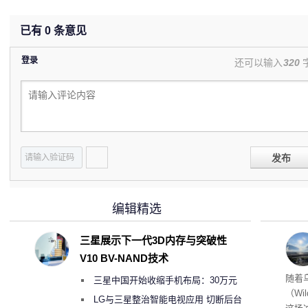
已有
0
条意见
登录
还可以输入
320
发布
编辑精选
三星展示下一代3D内存与突破性
V10 BV-NAND技术
经济
随着
三星中国开始收缩手机布局：30万元
（Wi
月销售额不达标门店 将被逐步清退
LG与三星整治智能电视应用 切断后台