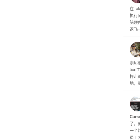
流媒
在Ta
执行
脑硬
返飞
官方
意渠
非好
义
索尼近
ti
抨击
地，
示，
Cur
了。
一个炸
员工