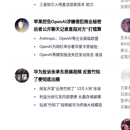
这场
偷偷共享带宽的违规行为
三星拟引入喷墨涂层新技术 助力
加速
Galaxy S27 Ultra进一步缩减镜头模组厚
击已
物流
度
苹果控告OpenAI涉嫌侵犯商业秘密
毁，
后者公开聊天记录直指对方“打错算
评估
盘”
依旧
在长达
Anthropic、OpenAI等企业面临欧盟
米，
年6
上。
《人工智能法案》全新执法权限审查
OpenAI为网红举办奢华夏令营被批：
美元
2000美元一晚 遭讽“反乌托邦”
OpenAI等模型接连失控发动攻击 谁该
这笔
承担法律责任？
率还
称终
华为投诉余承东恶搞视频 反致竹知
器、
了梗彻底出圈
事线的
为爱
网友开发“云甩竹知了” 13万人听“余音
行官
日双
容体
绕梁”
利益分歧引发内部摩擦 长鑫存储被曝
暂停
曾将华为驻场工程师驱逐出研发基地
玩具“竹知了”视频被华为终端大规模投
字幕
诉下架