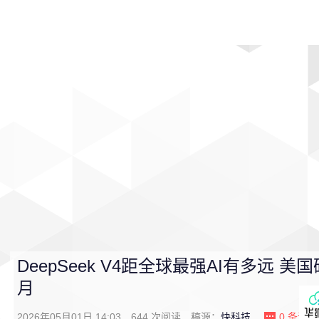
首页
影视
音乐
游戏
动漫
排行
DeepSeek V4距全球最强AI有多远 
月
2026年05月01日 14:03
644
次阅读
稿源：
快科技
0
条评论