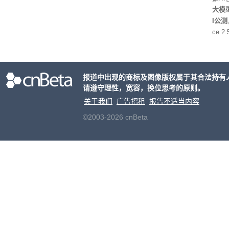
大模型
I公
ce 
元/百
万to
出分辨
报道中出现的商标及图像版权属于其合法持有
请遵守理性，宽容，换位思考的原则。
关于我们
广告招租
报告不适当内容
©2003-2026 cnBeta