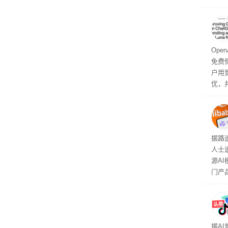
诉下架
显示
称的
也无
Ope
免费侧
户用到
优，
免费侧
本对话
钮用
型大
据路
人士
源A
门产
据A