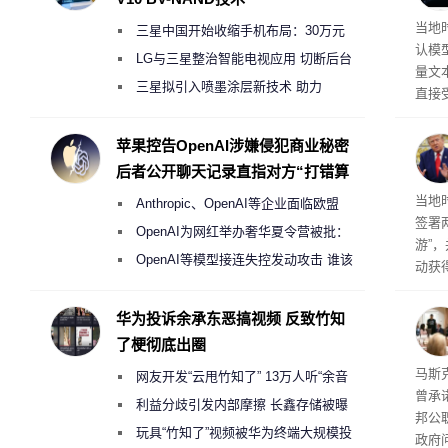
Op
当地时
三星中国开始收缩手机布局：30万元
认模型
月销售额不达标门店 将被逐步清退
LG与三星整治智能电视应用 切断后台
量文
偷偷共享带宽的违规行为
三星拟引入喷墨涂层新技术 助力
直接
Galaxy S27 Ultra进一步缩减镜头模组厚
布计
幅较
度
苹果控告OpenAI涉嫌侵犯商业秘密
后者公开聊天记录直指对方“打错算
盘”
育旅
当地
Anthropic、OpenAI等企业面临欧盟
签署
《人工智能法案》全新执法权限审查
OpenAI为网红举办奢华夏令营被批：
游”
2000美元一晚 遭讽“反乌托邦”
OpenAI等模型接连失控发动攻击 谁该
动获
承担法律责任？
府将
育旅
华为投诉余承东恶搞视频 反致竹知
行动
了梗彻底出圈
果 
马斯克
网友开发“云甩竹知了” 13万人听“余音
曾承
绕梁”
利益分歧引发内部摩擦 长鑫存储被曝
邦公
曾将华为驻场工程师驱逐出研发基地
玩具“竹知了”视频被华为终端大规模投
政府