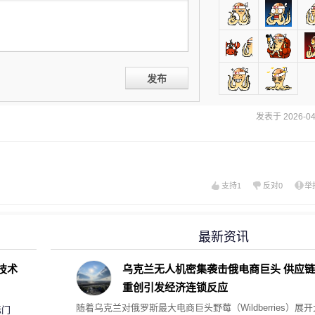
发布
发表于 2026-04-
支持
1
反对
0
举
最新资讯
D技术
乌克兰无人机密集袭击俄电商巨头 供应链
重创引发经济连锁反应
随着乌克兰对俄罗斯最大电商巨头野莓（Wildberries）展开
标门