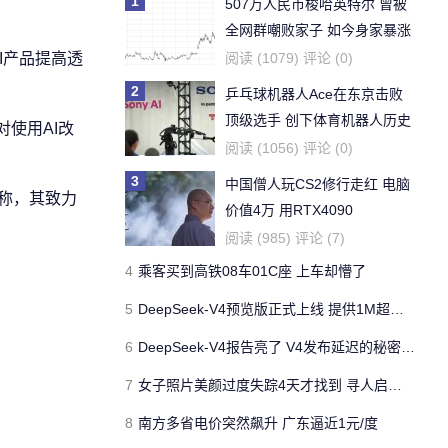
1
507万人民币梭哈英特尔 曾被
全网群嘲败家子 如今身家暴涨
至1370万元
I产品提高透
阅读 (1079) 评论 (0)
2
乒乓球机器人Ace在东京击败
顶级选手 创下体育机器人历史
对使用AI改
第一
阅读 (1056) 评论 (0)
3
中国僧人玩CS2修行走红 电脑
司称，其致力
价值4万 用RTX4090
阅读 (985) 评论 (7)
4
乘客买到高铁08车01C座 上车却懵了
5
DeepSeek-V4预览版正式上线 提供1M超长上下文记忆全新体验
6
DeepSeek-V4报告亮了 V4发布延迟的秘密终于曝光
7
女子照片美颜过度失踪4天才找到 寻人启事找不到人
8
南方多省电价突然飙升 广东逼近1元/度