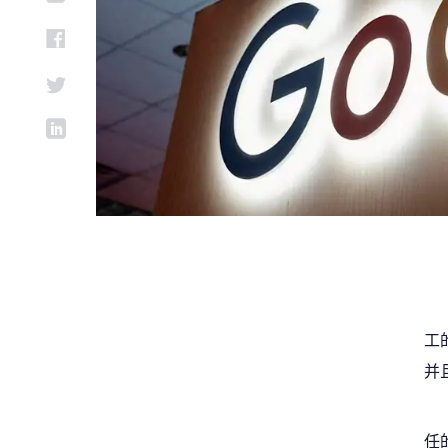
工
并
任