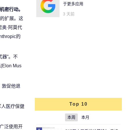
于更多应用
于机密行动。
3 天前
上的扩展。这
达里奥·阿莫代
hropic的
武器”。不
Elon Mus
信，敦促他退
Top 10
军人医疗保健
本周
本月
中广泛使用开