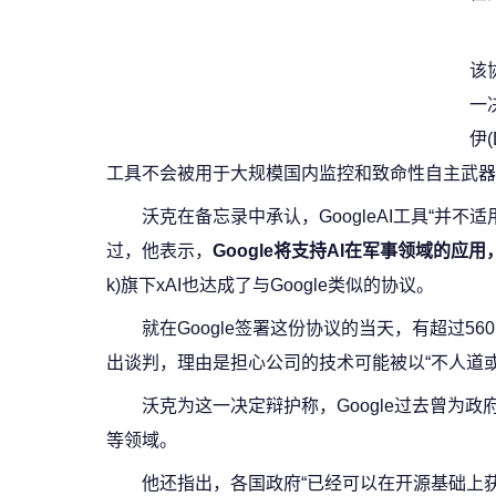
该
一决
伊(
工具不会被用于大规模国内监控和致命性自主武器
沃克在备忘录中承认，GoogleAI工具“并
过，他表示，
Google将支持AI在军事领域的应
k)旗下xAI也达成了与Google类似的协议。
就在Google签署这份协议的当天，有超过560名
出谈判，理由是担心公司的技术可能被以“不人道
沃克为这一决定辩护称，Google过去曾为
等领域。
他还指出，各国政府“已经可以在开源基础上获