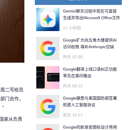
Gemini聊天过程中现在可直接
生成并导出Microsoft Office文件
11 小时前
Google扩大向五角大楼提供AI
访问权限 填补Anthropic空缺
昨天 02:58
Google翻译上线口语纠正功能
率先在美印推出
昨天 00:10
r)在周二写给员
Google据悉与美国国防部签署
防部门合作，
机密人工智能协议
”
前天 14:27
国家从负责
Google的新渐变图标设计将用