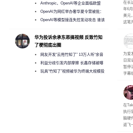
盘”
依旧
在长达
Anthropic、OpenAI等企业面临欧盟
米，
年6
上。
《人工智能法案》全新执法权限审查
OpenAI为网红举办奢华夏令营被批：
美元
2000美元一晚 遭讽“反乌托邦”
OpenAI等模型接连失控发动攻击 谁该
这笔
承担法律责任？
率还
称终
华为投诉余承东恶搞视频 反致竹知
器、
了梗彻底出圈
事线的
为爱
网友开发“云甩竹知了” 13万人听“余音
行官
日双
容体
绕梁”
利益分歧引发内部摩擦 长鑫存储被曝
暂停
曾将华为驻场工程师驱逐出研发基地
玩具“竹知了”视频被华为终端大规模投
字幕
诉下架
流媒
在Ta
执行
脑硬
返飞
官方