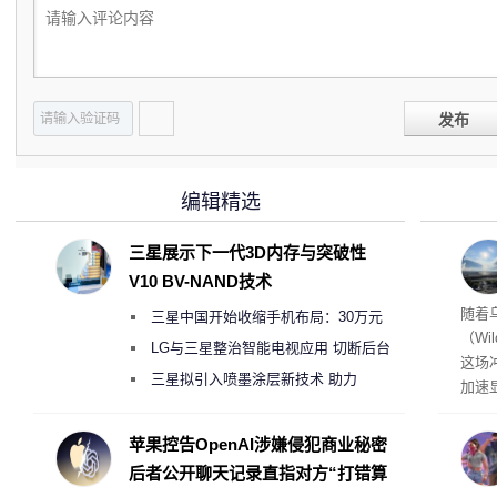
发布
编辑精选
三星展示下一代3D内存与突破性
V10 BV-NAND技术
经济
随着
三星中国开始收缩手机布局：30万元
（Wi
月销售额不达标门店 将被逐步清退
LG与三星整治智能电视应用 切断后台
这场
偷偷共享带宽的违规行为
三星拟引入喷墨涂层新技术 助力
加速
Galaxy S27 Ultra进一步缩减镜头模组厚
击已
物流
度
苹果控告OpenAI涉嫌侵犯商业秘密
毁，
后者公开聊天记录直指对方“打错算
评估