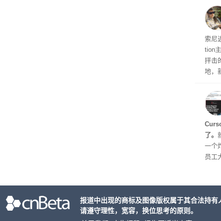
意渠
非好
义
索尼近
ti
抨击
地，
示，
Cur
了。
一个炸
员工
对 C
五就
urs
报道中出现的商标及图像版权属于其合法持有
个品
请遵守理性，宽容，换位思考的原则。
逐步