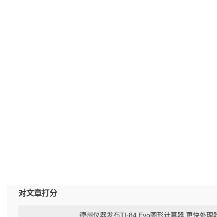
对文章打分
德州仪器发布TI‑84 Evo图形计算器 更快