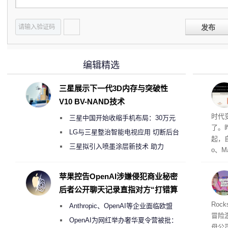
发布
编辑精选
三星展示下一代3D内存与突破性
V10 BV-NAND技术
Co
时代
三星中国开始收缩手机布局：30万元
了。昨
月销售额不达标门店 将被逐步清退
LG与三星整治智能电视应用 切断后台
起，自
偷偷共享带宽的违规行为
三星拟引入喷墨涂层新技术 助力
o、M
Galaxy S27 Ultra进一步缩减镜头模组厚
自动模
和操
度
苹果控告OpenAI涉嫌侵犯商业秘密
命令
后者公开聊天记录直指对方“打错算
起来，
盘”
期
Roc
Anthropic、OpenAI等企业面临欧盟
防御
冒险
气将
《人工智能法案》全新执法权限审查
OpenAI为网红举办奢华夏令营被批：
母公司T