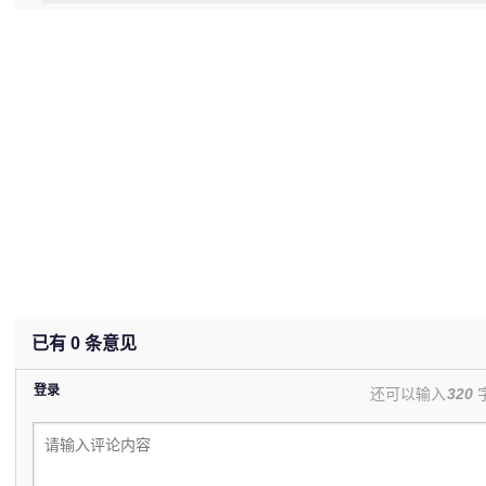
(0%)
已有
0
条意见
登录
还可以输入
320