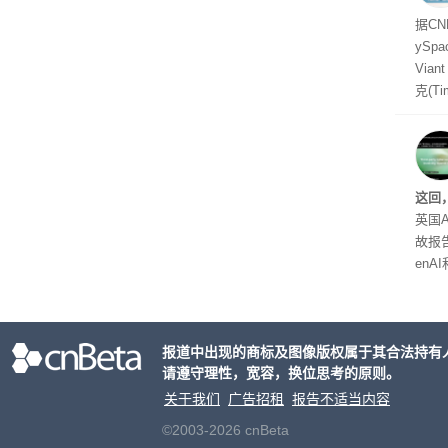
据C
yS
Via
克(T
ris
合适
户对
算法
这回
老牌
英国A
故报
enA
家模
报道中出现的商标及图像版权属于其合法持有
请遵守理性，宽容，换位思考的原则。
关于我们
广告招租
报告不适当内容
©2003-2026 cnBeta