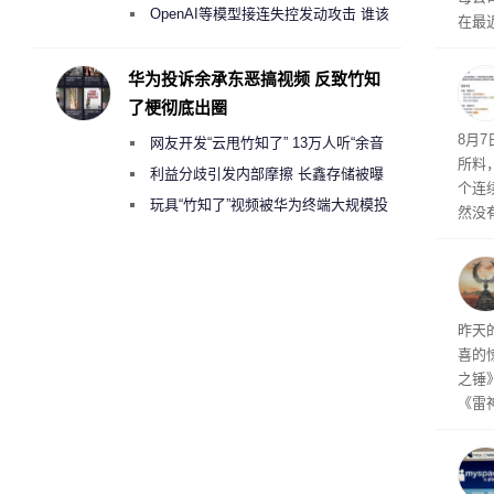
发效
2000美元一晚 遭讽“反乌托邦”
OpenAI等模型接连失控发动攻击 谁该
在最近
承担法律责任？
时，Ta
ss 
华为投诉余承东恶搞视频 反致竹知
了梗彻底出圈
悄悄
8月
网友开发“云甩竹知了” 13万人听“余音
所料
绕梁”
利益分歧引发内部摩擦 长鑫存储被曝
个连
曾将华为驻场工程师驱逐出研发基地
玩具“竹知了”视频被华为终端大规模投
然没
诉下架
就开
有品
着—
线了
昨天
喜的
之锤
《雷
mes
ox、
出震