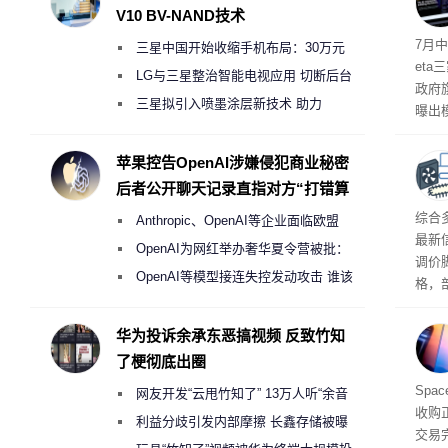
V10 BV-NAND技术
7月中
三星中国开始收缩手机布局：30万元
et
月销售额不达标门店 将被逐步清退
LG与三星整治智能电视应用 切断后台
政府
偷偷共享带宽的违规行为
三星拟引入喷墨涂层新技术 助力
曝出
Galaxy S27 Ultra进一步缩减镜头模组厚
算下
度
苹果控告OpenAI涉嫌侵犯商业秘密
后者公开聊天记录直指对方“打错算
盘”
综合
Anthropic、OpenAI等企业面临欧盟
最新
《人工智能法案》全新执法权限审查
OpenAI为网红举办奢华夏令营被批：
调价
2000美元一晚 遭讽“反乌托邦”
OpenAI等模型接连失控发动攻击 谁该
格，
承担法律责任？
这次
RA
华为投诉余承东恶搞视频 反致竹知
不断
了梗彻底出圈
品牌
Spa
网友开发“云甩竹知了” 13万人听“余音
收购
绕梁”
利益分歧引发内部摩擦 长鑫存储被曝
交易