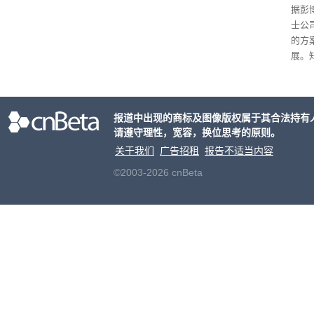
据彭
士公
的方
展。
接洽
交易
元
。
报道中出现的商标及图像版权属于其合法持有
片的
请遵守理性，宽容，换位思考的原则。
关于我们
广告招租
报告不适当内容
©2003-2026 cnBeta