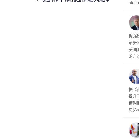
曾将华为驻场工程师驱逐出研发基地
玩具“竹知了”视频被华为终端大规模投
nfo
诉下架
周四
周末
时间
交的
到倒
据路
议，对
治新闻
易预
美国
的言
争论
I行业
联邦
员已
是让
据《
其中
提升
提交
假时
思(An
位参
在7
了这