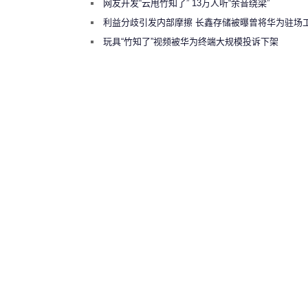
网友开发“云甩竹知了” 13万人听“余音绕梁”
利益分歧引发内部摩擦 长鑫存储被曝曾将华为驻场
师驱逐出研发基地
玩具“竹知了”视频被华为终端大规模投诉下架