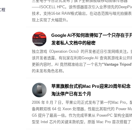
三星电子今日正式发布了旗下全新旗舰级移动图像传感器
——
ISOCELL HPC
。该传感器首次引入业界领先的DeepPi
工程
技术，支持16-bit RAW格式输出，在动态范围与暗光拍摄表
现上实现了大幅提升。
Google AI不知何故得知了一个只存在于
发者私人文档中的秘密
独立游戏《Operation Octo》的开发者近日引发网络关注。
该开发者透露，有玩家在利用Google AI 查询其游戏未公开
更新内容时，AI 竟然精准给出了一个名为
“Vantage Tripod
的未发布角色名称。
苹果旗舰台式机Mac Pro迎来20周年纪念
淘汰停产已有五个月
2006 年 8 月 7 日，苹果公司正式发布了第一代
Mac Pro
，
备两颗双核 64 位 Xeon 处理器，性能比其取代的 Power M
G5 提升了最高一倍。作为完成苹果从 PowerPC 架构全面
型至 Intel 芯片的关键末款机型，原版 Mac Pro 首次搭载了
CI Express 扩展槽，起步售价为 2499 美元。