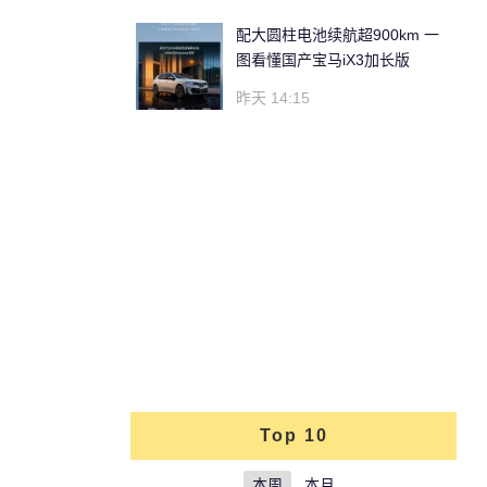
配大圆柱电池续航超900km 一
图看懂国产宝马iX3加长版
昨天 14:15
Top 10
本周
本月