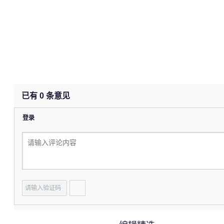
已有
0
条意见
登录