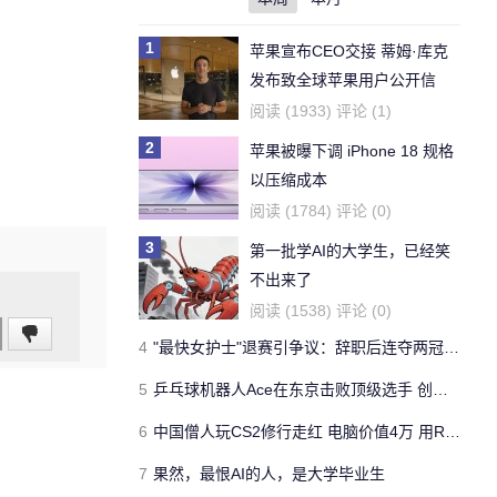
1
苹果宣布CEO交接 蒂姆·库克
发布致全球苹果用户公开信
阅读 (1933) 评论 (1)
2
苹果被曝下调 iPhone 18 规格
以压缩成本
阅读 (1784) 评论 (0)
3
第一批学AI的大学生，已经笑
不出来了
阅读 (1538) 评论 (0)
4
"最快女护士"退赛引争议：辞职后连夺两冠折现超20万
5
乒乓球机器人Ace在东京击败顶级选手 创下体育机器人历史第一
6
中国僧人玩CS2修行走红 电脑价值4万 用RTX4090
7
果然，最恨AI的人，是大学毕业生