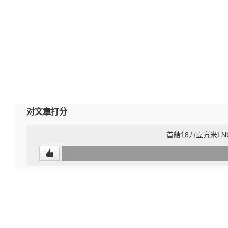
对文章打分
首艘18万立方米L
0
(undefined%)