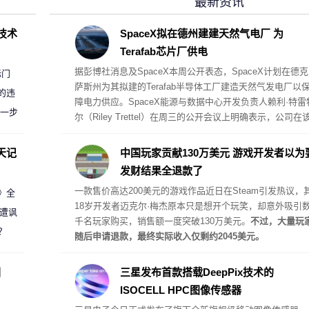
最新资讯
D技术
SpaceX拟在德州建建天然气电厂 为
Terafab芯片厂供电
据彭博社消息及SpaceX本周公开表态，SpaceX计划在德克
标门
萨斯州为其拟建的Terafab半导体工厂建造天然气发电厂以
的违
障电力供应。SpaceX能源与数据中心开发负责人赖利·特雷
进一步
尔（Riley Trettel）在周三的公开会议上明确表示，公司在
项目中将采取“自备电力”的模式，并配备规模极其庞大的电
阵列。
天记
中国玩家贡献130万美元 游戏开发者以为
发财结果全退款了
一款售价高达200美元的游戏作品近日在Steam引发热议，
案》全
18岁开发者迈克尔·梅杰原本只是想开个玩笑，却意外吸引
 遭讽
千名玩家购买，销售额一度突破130万美元。
不过，大量玩
？
随后申请退款，最终实际收入仅剩约2045美元。
圈
三星发布首款搭载DeepPix技术的
ISOCELL HPC图像传感器