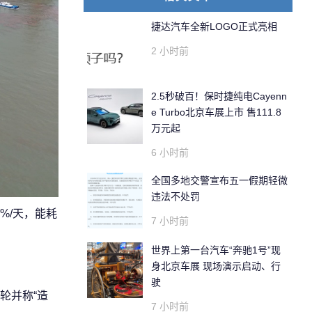
捷达汽车全新LOGO正式亮相
2 小时前
2.5秒破百！保时捷纯电Cayenn
e Turbo北京车展上市 售111.8
万元起
6 小时前
全国多地交警宣布五一假期轻微
违法不处罚
5%/天，能耗
7 小时前
世界上第一台汽车“奔驰1号”现
身北京车展 现场演示启动、行
驶
轮并称“造
7 小时前