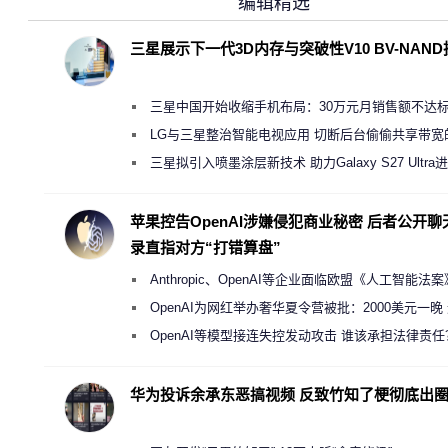
编辑精选
三星展示下一代3D内存与突破性V10 BV-NAN
三星中国开始收缩手机布局：30万元月销售额不达
店 将被逐步清退
LG与三星整治智能电视应用 切断后台偷偷共享带宽
规行为
三星拟引入喷墨涂层新技术 助力Galaxy S27 Ultra
缩减镜头模组厚度
苹果控告OpenAI涉嫌侵犯商业秘密 后者公开聊
录直指对方“打错算盘”
Anthropic、OpenAI等企业面临欧盟《人工智能法
新执法权限审查
OpenAI为网红举办奢华夏令营被批：2000美元一晚
“反乌托邦”
OpenAI等模型接连失控发动攻击 谁该承担法律责任
华为投诉余承东恶搞视频 反致竹知了梗彻底出