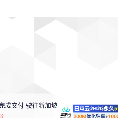
动漫
趣闻
科学
软件
主题
排行
号完成交付 驶往新加坡
论