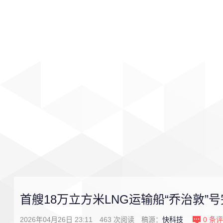
首页
影视
音乐
游戏
首艘18万立方米LNG运输船“乔治敦”
2026年04月26日 23:11
463
次阅读
稿源：
快科技
0
条评