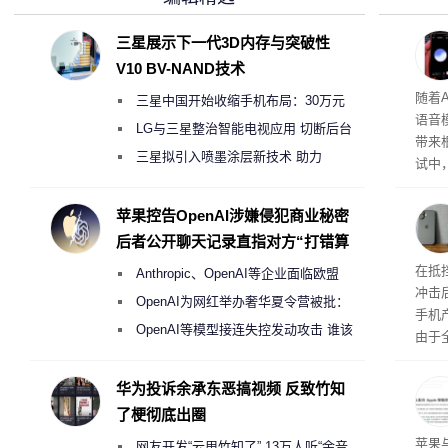
三星展示下一代3D内存与突破性
V10 BV-NAND技术
理”
随着A
三星中国开始收缩手机布局：30万元
语音
月销售额不达标门店 将被逐步清退
LG与三星整治智能电视应用 切断后台
带来
偷偷共享带宽的违规行为
三星拟引入喷墨涂层新技术 助力
试中，
Galaxy S27 Ultra进一步缩减镜头模组厚
的自
互的
度
苹果控告OpenAI涉嫌侵犯商业秘密
桌面
后者公开聊天记录直指对方“打错算
盘”
系列
在抵
Anthropic、OpenAI等企业面临欧盟
冲击
《人工智能法案》全新执法权限审查
OpenAI为网红举办奢华夏令营被批：
手机
2000美元一晚 遭讽“反乌托邦”
OpenAI等模型接连失控发动攻击 谁该
由于
承担法律责任？
本压
ne
华为投诉余承东恶搞视频 反致竹知
前受
了梗彻底出圈
保持
了
苹果
网友开发“云甩竹知了” 13万人听“余音