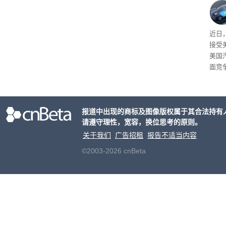
事故
给打
近日
接受
美国
面竞
有一
性。
报道中出现的商标及图像版权属于其合法持有
请遵守理性，宽容，换位思考的原则。
关于我们
广告招租
报告不适当内容
©2003-2026 cnBeta