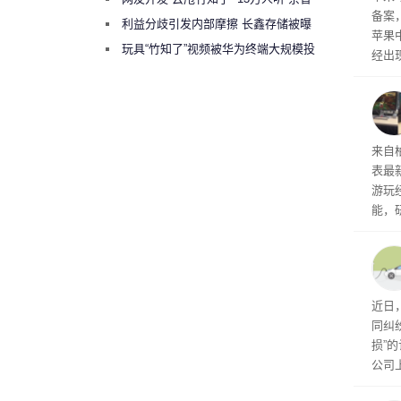
备案
绕梁”
利益分歧引发内部摩擦 长鑫存储被曝
苹果
曾将华为驻场工程师驱逐出研发基地
玩具“竹知了”视频被华为终端大规模投
经出
诉下架
ac 
内窥
来自
表最
游玩
能，
球》
训练
近日
同纠
损”
公司
先生