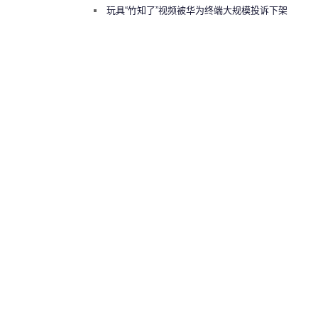
师驱逐出研发基地
玩具“竹知了”视频被华为终端大规模投诉下架