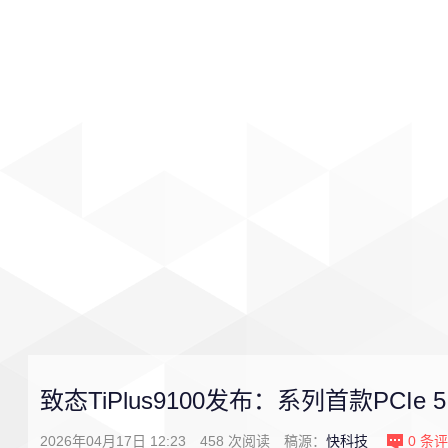
首页
影视
音乐
游戏
致态TiPlus9100发布：系列首款PCIe 5
2026年04月17日 12:23
458
次阅读
稿源：
快科技
0
条评