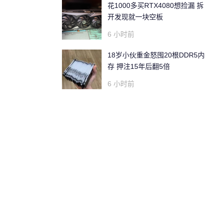
花1000多买RTX4080想捡漏 拆
开发现就一块空板
6 小时前
18岁小伙重金怒囤20根DDR5内
存 押注15年后翻5倍
6 小时前