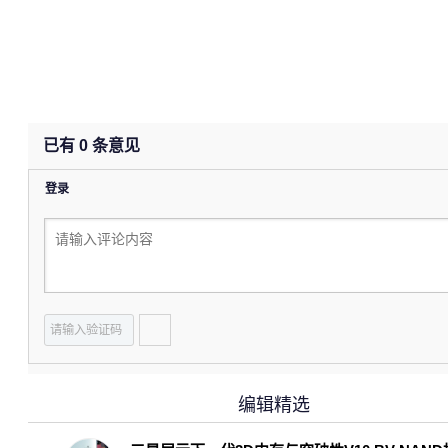
已有
0
条意见
登录
编辑精选