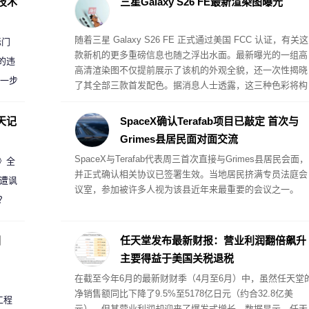
D技术
三星Galaxy S26 FE最新渲染图曝光
随着三星 Galaxy S26 FE 正式通过美国 FCC 认证，有关这
标门
款新机的更多重磅信息也随之浮出水面。最新曝光的一组高
的违
高清渲染图不仅提前展示了该机的外观全貌，还一次性揭晓
进一步
了其全部三款首发配色。据消息人士透露，这三种色彩将构
成 Galaxy S26 FE 的完整配色阵营。
天记
SpaceX确认Terafab项目已敲定 首次与
Grimes县居民面对面交流
SpaceX与Terafab代表周三首次直接与Grimes县居民会面，
案》全
并正式确认相关协议已签署生效。当地居民挤满专员法庭会
 遭讽
议室，参加被许多人视为该县近年来最重要的会议之一。
？
圈
任天堂发布最新财报：营业利润翻倍飙升
主要得益于美国关税退税
在截至今年6月的最新财财季（4月至6月）中，虽然任天堂
净销售额同比下降了9.5%至5178亿日元（约合32.8亿美
工程
元），但其营业利润却迎来了爆发式增长。数据显示，任天