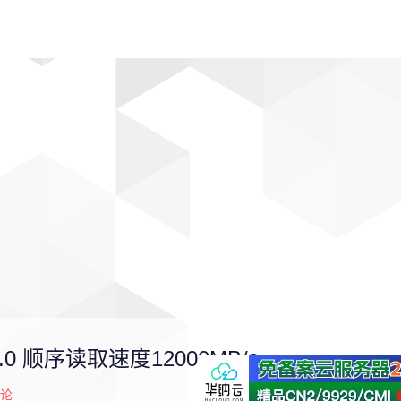
动漫
趣闻
科学
软件
主题
排行
.0 顺序读取速度12000MB/s
论