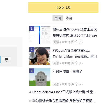
Top 10
本周
本月
1
微软启动Windows 11史上最大
规模UI重构 淘汰30年老旧代码
全线拥抱原生WinUI3
阅读 (1887) 评论 (3)
2
前OpenAI安全高管翁荔从
Thinking Machines离职后重回
0
老东家
阅读 (1080) 评论 (1)
(0%)
3
互联网流量，崩塌了
阅读 (1007) 评论 (2)
4
DeepSeek-V4-Flash正式版上线公测 性能超智谱GLM-5.2
5
华为投诉余承东恶搞视频 反致竹知了梗彻底出圈