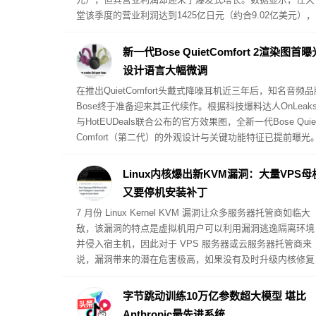
堂该季度的营业利润达到1425亿日元（约合9.02亿美元），
较去年同期的569亿日元大幅增长了150%。
新一代Bose QuietComfort 2渲染图首曝
设计语言大幅微调
在推出QuietComfort头戴式降噪耳机近三年后，知名音频品
Bose终于准备迎来其正代续作。根据科技爆料达人OnLeak
与HotEUDeals联合公布的官方效果图，全新一代Bose Quie
Comfort（第二代）的外观设计与关键功能特征已提前曝光
Linux内核爆出新KVM漏洞：大量VPS母
又要停机安装补丁
7 月份 Linux Kernel KVM 漏洞让众多服务器托管商如临大
敌，该漏洞的特点是虚拟机用户可以利用漏洞逃逸隔离环境
并侵入宿主机，因此对于 VPS 服务器或云服务器托管商来
说，漏洞带来的潜在危害极高，如果没有及时升级内核修复
漏洞，黑客就有可能直接入侵宿主机。
字节跳动训练10万亿参数超大模型 堪比
Anthropic最先进系统