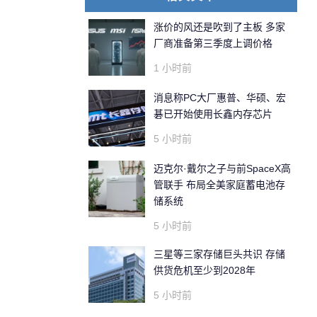
涨价的风还是吹到了主板 多家
厂商准备第三季度上调价格
1 小时前
消息称PC大厂惠普、华硕、宏
碁已开始使用长鑫内存芯片
5 小时前
迈克尔·戴尔之子与前SpaceX高
管联手 布局全美家庭蓄电池存
储系统
5 小时前
三星等三家存储巨头共识 存储
供货危机至少到2028年
5 小时前