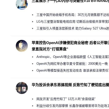
三星展示下一代3D内存与突破性V10 BV-NAN
三星中国开始收缩手机布局：30万元月销售额不达
店 将被逐步清退
LG与三星整治智能电视应用 切断后台偷偷共享带宽
规行为
三星拟引入喷墨涂层新技术 助力Galaxy S27 Ultra
缩减镜头模组厚度
苹果控告OpenAI涉嫌侵犯商业秘密 后者公开聊
录直指对方“打错算盘”
Anthropic、OpenAI等企业面临欧盟《人工智能法
新执法权限审查
OpenAI为网红举办奢华夏令营被批：2000美元一晚
“反乌托邦”
OpenAI等模型接连失控发动攻击 谁该承担法律责任
华为投诉余承东恶搞视频 反致竹知了梗彻底出
网友开发“云甩竹知了” 13万人听“余音绕梁”
利益分歧引发内部摩擦 长鑫存储被曝曾将华为驻场