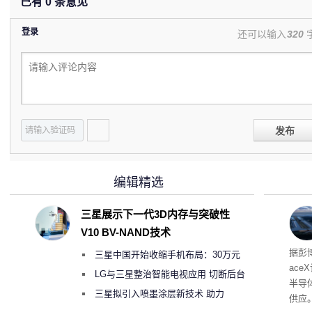
已有
0
条意见
登录
还可以输入
320
发布
编辑精选
三星展示下一代3D内存与突破性
V10 BV-NAND技术
电
据彭
三星中国开始收缩手机布局：30万元
ace
月销售额不达标门店 将被逐步清退
LG与三星整治智能电视应用 切断后台
半导
偷偷共享带宽的违规行为
三星拟引入喷墨涂层新技术 助力
供应