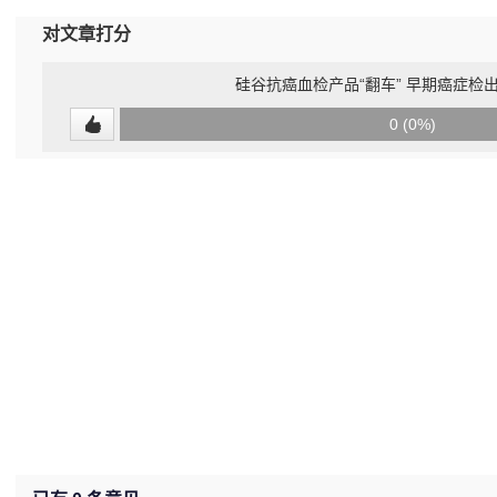
对文章打分
硅谷抗癌血检产品“翻车” 早期癌症检出
0
0 (0%)
(undefined%)