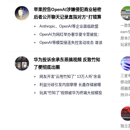
Galaxy S27 Ultra进一步缩减镜头模组厚
赖利·
开会
度
苹果控告OpenAI涉嫌侵犯商业秘密
取“
后者公开聊天记录直指对方“打错算
的电
盘”
全退
一款
Anthropic、OpenAI等企业面临欧盟
ea
《人工智能法案》全新执法权限审查
OpenAI为网红举办奢华夏令营被批：
原本
2000美元一晚 遭讽“反乌托邦”
OpenAI等模型接连失控发动攻击 谁该
玩家
承担法律责任？
过，
入仅剩
华为投诉余承东恶搞视频 反致竹知
了梗彻底出圈
传感
三星
网友开发“云甩竹知了” 13万人听“余音
移动
绕梁”
利益分歧引发内部摩擦 长鑫存储被曝
感器
曾将华为驻场工程师驱逐出研发基地
玩具“竹知了”视频被华为终端大规模投
持16
诉下架
光拍
文档
独立游