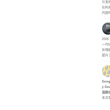
引发
在利用
内容
tage 
有五
200
一代
处理器
提升
C 架
型，原
ss 
Hu
Goo
y G
追踪设
本次发
列手机
新硬