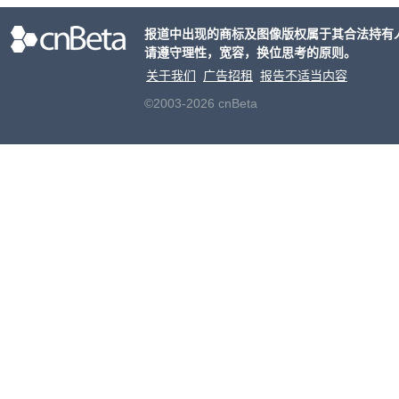
果Air
报道中出现的商标及图像版权属于其合法持有
摩托罗
请遵守理性，宽容，换位思考的原则。
开正
关于我们
广告招租
报告不适当内容
©2003-2026 cnBeta