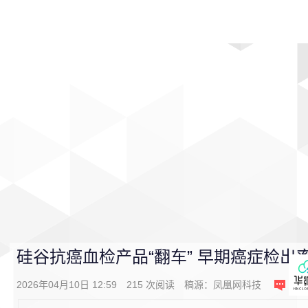
首页
影视
音乐
游戏
动漫
排行
硅谷抗癌血检产品“翻车” 早期癌症检出率
2026年04月10日 12:59
215
次阅读
稿源：
凤凰网科技
0
条