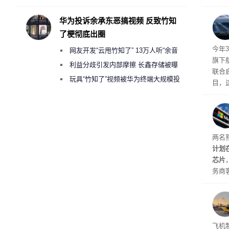
承担法律责任？
的目
最终
华为投诉余承东恶搞视频 反致竹知
现有
了梗彻底出圈
体建
今年3
网友开发“云甩竹知了” 13万人听“余音
旗下航
绕梁”
利益分歧引发内部摩擦 长鑫存储被曝
联合启
曾将华为驻场工程师驱逐出研发基地
玩具“竹知了”视频被华为终端大规模投
目，
诉下架
该项
户，
盖逻
等关
两名
计划
芯片
务商
片Ma
进扩
计划今
芯片
Arch
飞机