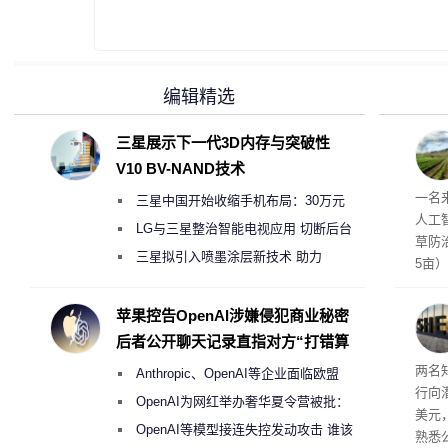
编辑精选
三星展示下一代3D内存与突破性
V10 BV-NAND技术
麻苗
一名
三星中国开始收缩手机布局：30万元
人工
月销售额不达标门店 将被逐步清退
LG与三星整治智能电视应用 切断后台
草防
偷偷共享带宽的违规行为
三星拟引入喷墨涂层新技术 助力
5亩
Galaxy S27 Ultra进一步缩减镜头模组厚
度
苹果控告OpenAI涉嫌侵犯商业秘密
后者公开聊天记录直指对方“打错算
盘”
两名
Anthropic、OpenAI等企业面临欧盟
行向
《人工智能法案》全新执法权限审查
OpenAI为网红举办奢华夏令营被批：
美元
2000美元一晚 遭讽“反乌托邦”
OpenAI等模型接连失控发动攻击 谁该
熟悉