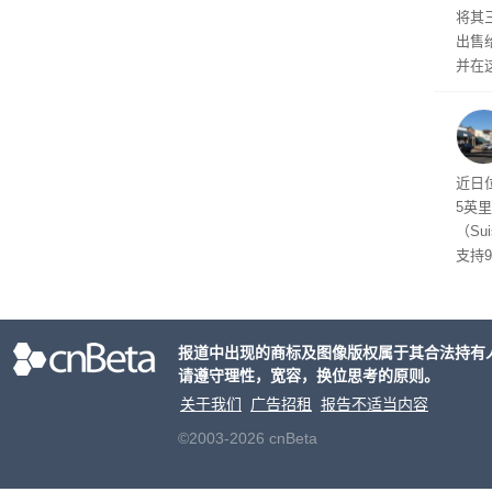
将其
出售给
并在
比例
布进
近日
5英
（Su
支持
管理
了遏
关闭
报道中出现的商标及图像版权属于其合法持有
议会
请遵守理性，宽容，换位思考的原则。
关于我们
广告招租
报告不适当内容
©2003-2026 cnBeta