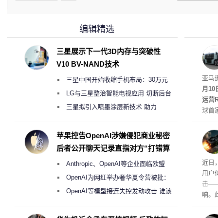
编辑精选
三星展示下一代3D内存与突破性
V10 BV-NAND技术
Rob
亚马
三星中国开始收缩手机布局：30万元
月1
月销售额不达标门店 将被逐步清退
LG与三星整治智能电视应用 切断后台
运营R
偷偷共享带宽的违规行为
三星拟引入喷墨涂层新技术 助力
球首
Galaxy S27 Ultra进一步缩减镜头模组厚
驾驶
方式
度
苹果控告OpenAI涉嫌侵犯商业秘密
计算
后者公开聊天记录直指对方“打错算
适档”
盘”
众怒
近日，
Anthropic、OpenAI等企业面临欧盟
车高出
用户
《人工智能法案》全新执法权限审查
OpenAI为网红举办奢华夏令营被批：
击—
2000美元一晚 遭讽“反乌托邦”
OpenAI等模型接连失控发动攻击 谁该
响。
承担法律责任？
华硕因
单，