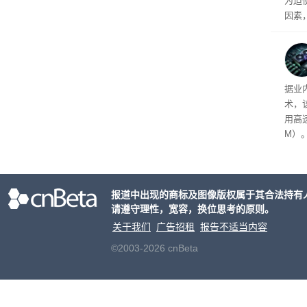
为迫使
因素
飙升的
新洗
普通用
重、
据业
厂商在
术，
和“
用高速
M）
以直
报道中出现的商标及图像版权属于其合法持有
请遵守理性，宽容，换位思考的原则。
关于我们
广告招租
报告不适当内容
©2003-2026 cnBeta