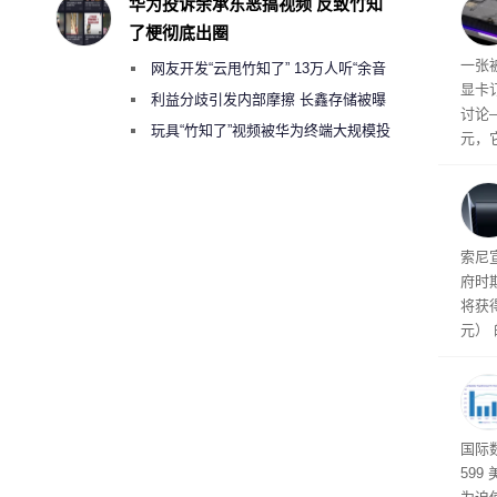
华为投诉余承东恶搞视频 反致竹知
成购
了梗彻底出圈
吗？
一张被
网友开发“云甩竹知了” 13万人听“余音
显卡
绕梁”
利益分歧引发内部摩擦 长鑫存储被曝
讨论
曾将华为驻场工程师驱逐出研发基地
玩具“竹知了”视频被华为终端大规模投
元，
诉下架
索尼
府时
将获得
元）
属于
高效
国际
599