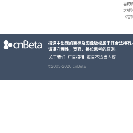
喜的
之锤
《雷
mes
ox、
出震
报道中出现的商标及图像版权属于其合法持有
请遵守理性，宽容，换位思考的原则。
关于我们
广告招租
报告不适当内容
©2003-2026 cnBeta