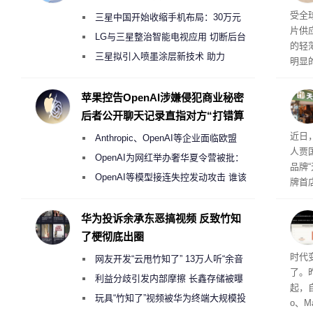
交货
受全
三星中国开始收缩手机布局：30万元
片供
月销售额不达标门店 将被逐步清退
LG与三星整治智能电视应用 切断后台
的轻薄
偷偷共享带宽的违规行为
三星拟引入喷墨涂层新技术 助力
明显
Galaxy S27 Ultra进一步缩减镜头模组厚
度
苹果控告OpenAI涉嫌侵犯商业秘密
后者公开聊天记录直指对方“打错算
盘”
肉串
近日
Anthropic、OpenAI等企业面临欧盟
人贾
《人工智能法案》全新执法权限审查
OpenAI为网红举办奢华夏令营被批：
品牌
2000美元一晚 遭讽“反乌托邦”
OpenAI等模型接连失控发动攻击 谁该
牌首
承担法律责任？
访发
者均
华为投诉余承东恶搞视频 反致竹知
与西
了梗彻底出圈
Co
时代
网友开发“云甩竹知了” 13万人听“余音
了。昨
绕梁”
利益分歧引发内部摩擦 长鑫存储被曝
起，自
曾将华为驻场工程师驱逐出研发基地
玩具“竹知了”视频被华为终端大规模投
o、M