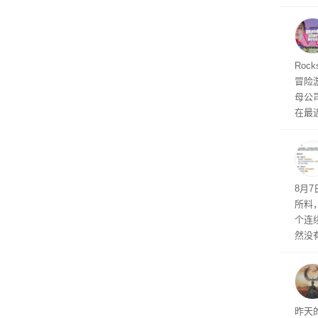
诉下架
自动模
和操
命令
起来，
期
Roc
防御
冒险
气将
母公司T
发效
在最近
时，Ta
ss 
悄悄
8月
所料
个连
然没
就开
有品
着—
线了
昨天