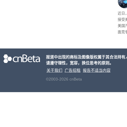
给打
近日
接受
美国
面竞
有一
性。
报道中出现的商标及图像版权属于其合法持有
请遵守理性，宽容，换位思考的原则。
关于我们
广告招租
报告不适当内容
©2003-2026 cnBeta