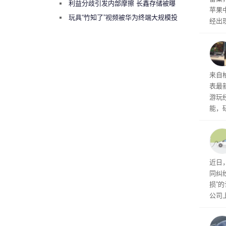
绕梁”
利益分歧引发内部摩擦 长鑫存储被曝
苹果
曾将华为驻场工程师驱逐出研发基地
玩具“竹知了”视频被华为终端大规模投
经出
诉下架
ac 
内窥
来自
表最
游玩
能，
球》
训练
近日
同纠
损”
公司
先生
事故