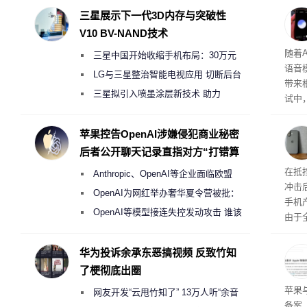
三星展示下一代3D内存与突破性
V10 BV-NAND技术
理”
随着A
三星中国开始收缩手机布局：30万元
语音
月销售额不达标门店 将被逐步清退
LG与三星整治智能电视应用 切断后台
带来
偷偷共享带宽的违规行为
三星拟引入喷墨涂层新技术 助力
试中，
Galaxy S27 Ultra进一步缩减镜头模组厚
的自
互的
度
苹果控告OpenAI涉嫌侵犯商业秘密
桌面
后者公开聊天记录直指对方“打错算
盘”
系列
在抵
Anthropic、OpenAI等企业面临欧盟
冲击
《人工智能法案》全新执法权限审查
OpenAI为网红举办奢华夏令营被批：
手机
2000美元一晚 遭讽“反乌托邦”
OpenAI等模型接连失控发动攻击 谁该
由于
承担法律责任？
本压
ne
华为投诉余承东恶搞视频 反致竹知
前受
了梗彻底出圈
保持
了
苹果
网友开发“云甩竹知了” 13万人听“余音
备案