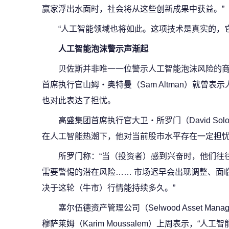
赢家浮出水面时，社会将从这些创新成果中获益。”
“人工智能领域也将如此。这项技术是真实的，
人工智能泡沫警示声渐起
贝佐斯并非唯一一位警示人工智能泡沫风险的商界重
首席执行官山姆・奥特曼（Sam Altman）就曾
也对此表达了担忧。
高盛集团首席执行官大卫・所罗门（David So
在人工智能热潮下，他对当前股市水平存在一定担
所罗门称：“当（投资者）感到兴奋时，他们往
需要警惕的潜在风险…… 市场迟早会出现调整、面
决于这轮（牛市）行情能持续多久。”
塞尔伍德资产管理公司（Selwood Asset Ma
穆萨莱姆（Karim Moussalem）上周表示，“