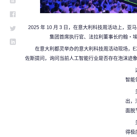
2025 年 10 月 3 日，在意大利科技周活动上，
集团首席执行官、法拉利董事长约翰・埃尔坎（
在意大利都灵举办的意大利科技周活动现场，E
佐斯提问，询问当前人工智能行业是否存在泡沫迹
智能
出，
面脱
得极