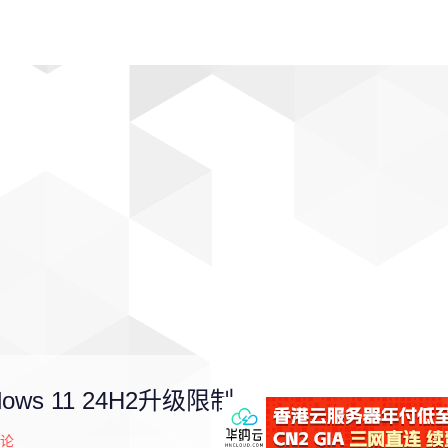
动漫
趣闻
科学
软件
主题
排行
s 11 24H2升级限制
论