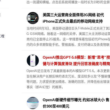
？
出一则通知横幅，点击后系统将播放一段时长为19秒的全屏
动画，并伴有背景音乐和车内氛围灯联动展示的灯光秀。
圈
美国三大运营商全面停用2G网络 初代
iPhone正式失去最后的移动网络支持
当地时间8月3日，美国移动通信巨头T-Mobile正式关闭了其
G GSM网络。随着这一网络的关停，美国三大主流移动运
工程
商均已全面停止2G服务。这一举措意味着包括初代iPhone
内的众多早期智能手机、警报面板、支付终端以及各类物联
网设备，将彻底无法再连接至任何移动通信网络。
OpenAI推出GPT-5.6模型：新增“思考”按
键与计算强度滑块 提升回答准确度与精简
度
OpenAI近日发布了其最新版本的AI模型GPT-5.6。本次更新
旨在解决用户长期反映的语言冗长、废话较多以及“不懂装懂
等问题，力求提供更加精炼、准确的回答，并降低给出错误
事实（即AI幻觉）的概率。
OpenAI新硬件细节曝光 约如冰球大小 售
价300至400美元