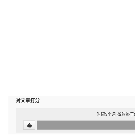
对文章打分
时隔9个月 微软终于解
0
(undefined%)