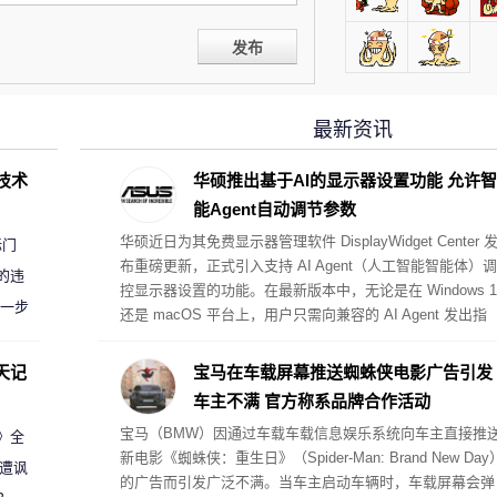
发布
最新资讯
D技术
华硕推出基于AI的显示器设置功能 允许智
能Agent自动调节参数
华硕近日为其免费显示器管理软件 DisplayWidget Center 
标门
布重磅更新，正式引入支持 AI Agent（人工智能智能体）调
的违
控显示器设置的功能。在最新版本中，无论是在 Windows 1
进一步
还是 macOS 平台上，用户只需向兼容的 AI Agent 发出指
令，即可自动调整显示器的各项参数。
天记
宝马在车载屏幕推送蜘蛛侠电影广告引发
车主不满 官方称系品牌合作活动
宝马（BMW）因通过车载车载信息娱乐系统向车主直接推
案》全
新电影《蜘蛛侠：重生日》（Spider-Man: Brand New Day
 遭讽
的广告而引发广泛不满。当车主启动车辆时，车载屏幕会弹