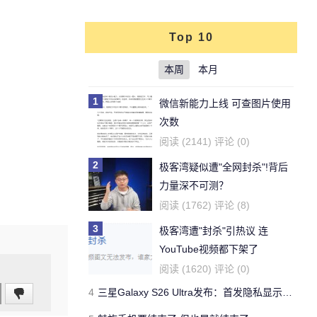
Top 10
本周
本月
1
微信新能力上线 可查图片使用
次数
阅读 (2141) 评论 (0)
2
极客湾疑似遭"全网封杀"!背后
力量深不可测？
阅读 (1762) 评论 (8)
3
极客湾遭"封杀"引热议 连
YouTube视频都下架了
阅读 (1620) 评论 (0)
4
三星Galaxy S26 Ultra发布：首发隐私显示屏、骁龙 8 Elite Gen 5与60W闪充