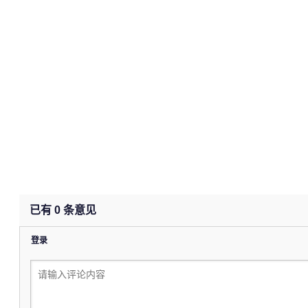
已有
0
条意见
登录