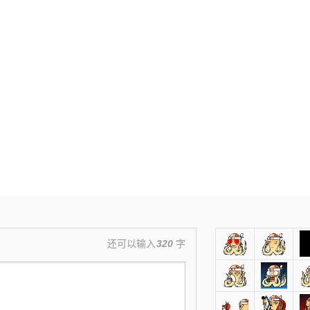
还可以输入
320
字