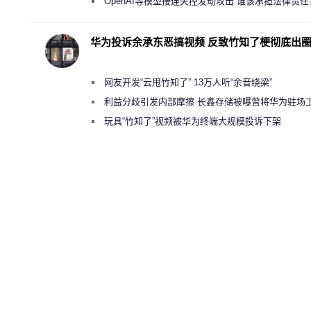
“反乌托邦”
OpenAI等模型接连失控发动攻击 谁该承担法律责任
华为投诉余承东恶搞视频 反致竹知了梗彻底出
网友开发“云甩竹知了” 13万人听“余音绕梁”
利益分歧引发内部摩擦 长鑫存储被曝曾将华为驻场
师驱逐出研发基地
玩具“竹知了”视频被华为终端大规模投诉下架