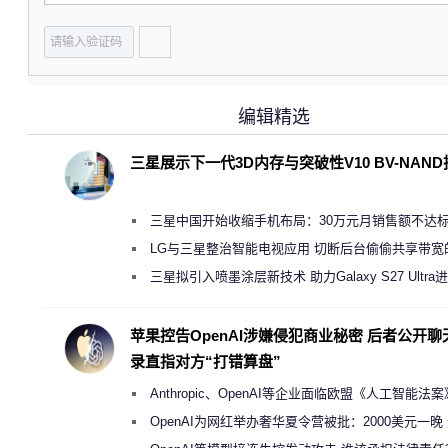
编辑精选
三星展示下一代3D内存与突破性V10 BV-NAN
三星中国开始收缩手机布局：30万元月销售额不达
店 将被逐步清退
LG与三星整治智能电视应用 切断后台偷偷共享带宽
规行为
三星拟引入喷墨涂层新技术 助力Galaxy S27 Ultra
缩减镜头模组厚度
苹果控告OpenAI涉嫌侵犯商业秘密 后者公开聊
录直指对方“打错算盘”
Anthropic、OpenAI等企业面临欧盟《人工智能法
新执法权限审查
OpenAI为网红举办奢华夏令营被批：2000美元一晚