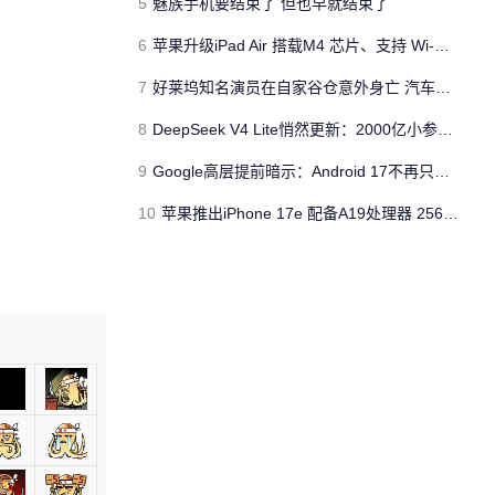
5
魅族手机要结束了 但也早就结束了
6
苹果升级iPad Air 搭载M4 芯片、支持 Wi‑Fi 7 售价不变
7
好莱坞知名演员在自家谷仓意外身亡 汽车搭电时突然自燃
8
DeepSeek V4 Lite悄然更新：2000亿小参数性能逼近美国顶流
9
Google高层提前暗示：Android 17不再只是操作系统
10
苹果推出iPhone 17e 配备A19处理器 256GB容量起步 刘海屏依旧