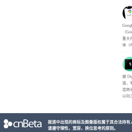
为2
车的
及个
Goo
（Go
重大
体（A
以通
查找
（Per
用的
头的
据 D
推出，
道，
单一
造商
户处
以向
策略
目的
大的
报道中出现的商标及图像版权属于其合法持有
请遵守理性，宽容，换位思考的原则。