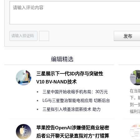
发布
编辑精选
三星展示下一代3D内存与突破性
V10 BV-NAND技术
RTX
在当
三星中国开始收缩手机布局：30万元
下，
月销售额不达标门店 将被逐步清退
LG与三星整治智能电视应用 切断后台
到一
偷偷共享带宽的违规行为
三星拟引入喷墨涂层新技术 助力
福利活
Galaxy S27 Ultra进一步缩减镜头模组厚
英伟
州格
度
苹果控告OpenAI涉嫌侵犯商业秘密
家提供
后者公开聊天记录直指对方“打错算
卡（F