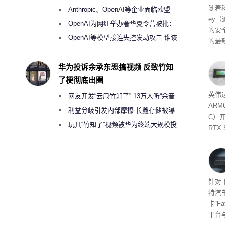
盘”
户面
随着科
Anthropic、OpenAI等企业面临欧盟
这一
ey
（Veri
《人工智能法案》全新执法权限审查
OpenAI为网红举办奢华夏令营被批：
的安全
2000美元一晚 遭讽“反乌托邦”
OpenAI等模型接连失控发动攻击 谁该
的最新
承担法律责任？
失。研
内存
华为投诉余承东恶搞视频 反致竹知
以利用
了梗彻底出圈
并窃取
SD
英伟达
网友开发“云甩竹知了” 13万人听“余音
在线
态
AR
件是
绕梁”
利益分歧引发内部摩擦 长鑫存储被曝
C）
软件
曾将华为驻场工程师驱逐出研发基地
玩具“竹知了”视频被华为终端大规模投
RTX
诉下架
年晚
将到
的技
起售
针对
特汽
卡“F
平台