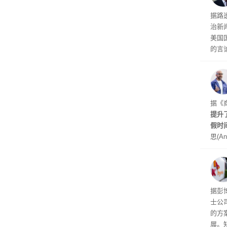
交的
到倒
据路
议，对
治新闻
易预
美国
的言
争论
I行业
联邦
员已
是让
据《
其中
提升
提交
假时
思(An
位参
在7
了这
据彭
士公
的方
展。