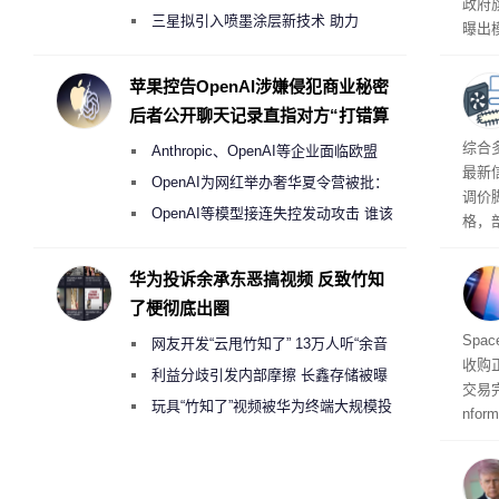
政府
偷偷共享带宽的违规行为
三星拟引入喷墨涂层新技术 助力
曝出
Galaxy S27 Ultra进一步缩减镜头模组厚
算下
度
苹果控告OpenAI涉嫌侵犯商业秘密
后者公开聊天记录直指对方“打错算
盘”
综合
Anthropic、OpenAI等企业面临欧盟
最新
《人工智能法案》全新执法权限审查
OpenAI为网红举办奢华夏令营被批：
调价
2000美元一晚 遭讽“反乌托邦”
OpenAI等模型接连失控发动攻击 谁该
格，
承担法律责任？
这次
RA
华为投诉余承东恶搞视频 反致竹知
不断
了梗彻底出圈
品牌
Spa
网友开发“云甩竹知了” 13万人听“余音
收购
绕梁”
利益分歧引发内部摩擦 长鑫存储被曝
交易
曾将华为驻场工程师驱逐出研发基地
玩具“竹知了”视频被华为终端大规模投
nfo
诉下架
周四
周末
时间