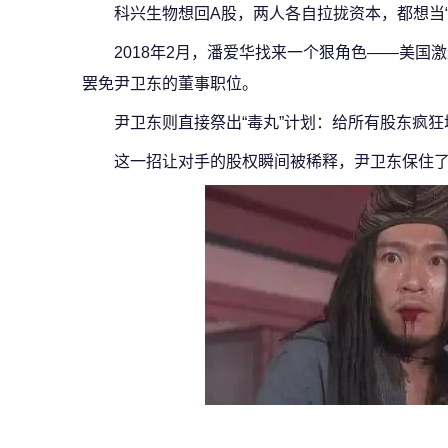
科兴生物想回A股，两人各自拉拢资本，都想当“
2018年2月，潘爱华找来一个狠角色——美国激
罢免尹卫东的董事职位。
尹卫东则直接祭出“毒丸”计划：给所有股东疯狂增
这一招让对手的股权瞬间被稀释，尹卫东保住