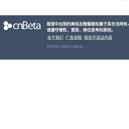
接洽
交易
元
。
报道中出现的商标及图像版权属于其合法持有
片的
请遵守理性，宽容，换位思考的原则。
关于我们
广告招租
报告不适当内容
©2003-2026 cnBeta