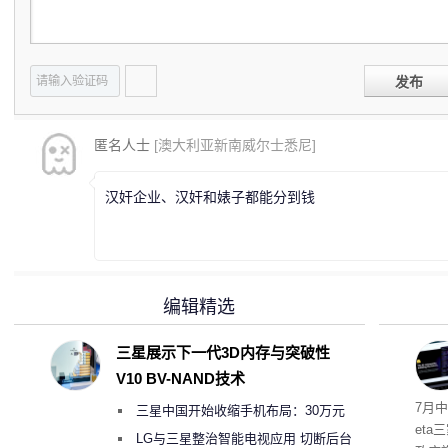
发布
匿名人士
[澳大利亚新南威尔士悉尼]
汉奸企业、汉奸和婊子都能分到钱
编辑精选
三星展示下一代3D内存与突破性
V10 BV-NAND技术
7月中
三星中国开始收缩手机布局：30万元
et
月销售额不达标门店 将被逐步清退
LG与三星整治智能电视应用 切断后台