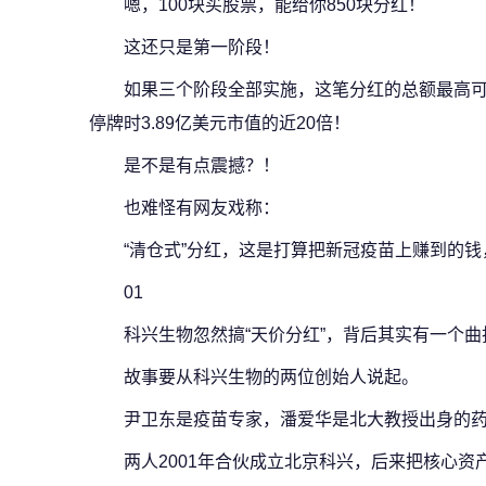
嗯，100块买股票，能给你850块分红！
这还只是第一阶段！
如果三个阶段全部实施，这笔分红的总额最高可达
停牌时3.89亿美元市值的近20倍！
是不是有点震撼？！
也难怪有网友戏称：
“清仓式”分红，这是打算把新冠疫苗上赚到的
0
1
科兴生物忽然搞“天价分红”，背后其实有一个
故事要从科兴生物的两位创始人说起。
尹卫东是疫苗专家，潘爱华是北大教授出身的
两人2001年合伙成立北京科兴，后来把核心