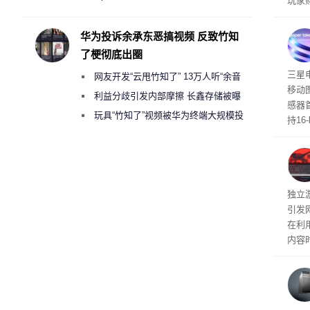
玩家
承担法律责任？
过，
入仅剩
华为投诉余承东恶搞视频 反致竹知
了梗彻底出圈
传感
三星
网友开发“云甩竹知了” 13万人听“余音
移动
绕梁”
利益分歧引发内部摩擦 长鑫存储被曝
感器
曾将华为驻场工程师驱逐出研发基地
玩具“竹知了”视频被华为终端大规模投
持16
诉下架
光拍
文档
独立游
引发
在利用
内容
tage 