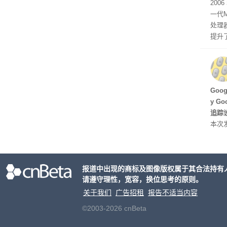
有五
200
一代
处理器
提升
C 架
型，原
ss 
Hu
Goo
y G
追踪设
本次发
列手机
新硬
果Air
报道中出现的商标及图像版权属于其合法持有
摩托罗
请遵守理性，宽容，换位思考的原则。
开正
关于我们
广告招租
报告不适当内容
©2003-2026 cnBeta