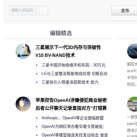
发布
编辑精选
三星展示下一代3D内存与突破性
V10 BV-NAND技术
电
据彭
三星中国开始收缩手机布局：30万元
ace
月销售额不达标门店 将被逐步清退
LG与三星整治智能电视应用 切断后台
半导
偷偷共享带宽的违规行为
三星拟引入喷墨涂层新技术 助力
供应
Galaxy S27 Ultra进一步缩减镜头模组厚
赖利·
开会
度
苹果控告OpenAI涉嫌侵犯商业秘密
取“
后者公开聊天记录直指对方“打错算
的电
盘”
全退
一款
Anthropic、OpenAI等企业面临欧盟
ea
《人工智能法案》全新执法权限审查
OpenAI为网红举办奢华夏令营被批：
原本
2000美元一晚 遭讽“反乌托邦”
OpenAI等模型接连失控发动攻击 谁该