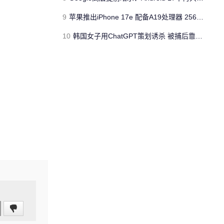
9
苹果推出iPhone 17e 配备A19处理器 256GB容量起步 刘海屏依旧
10
韩国女子用ChatGPT策划诱杀 被捕后靠清纯颜值粉丝暴涨50倍