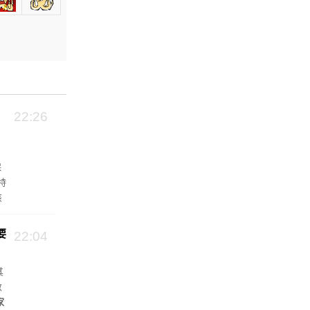
22:26
保
特
该
池
要
22:04
其
数
家