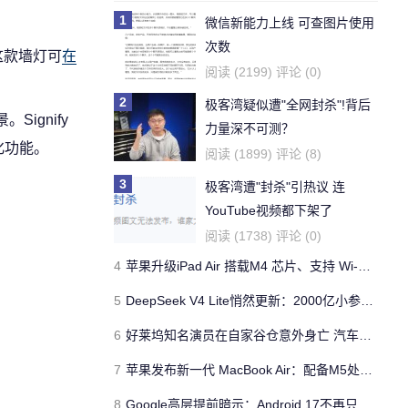
1
微信新能力上线 可查图片使用
次数
。这款墙灯可
在
阅读 (2199) 评论 (0)
2
极客湾疑似遭"全网封杀"!背后
ignify
力量深不可测？
化功能。
阅读 (1899) 评论 (8)
3
极客湾遭"封杀"引热议 连
YouTube视频都下架了
阅读 (1738) 评论 (0)
4
苹果升级iPad Air 搭载M4 芯片、支持 Wi‑Fi 7 售价不变
5
DeepSeek V4 Lite悄然更新：2000亿小参数性能逼近美国顶流
6
好莱坞知名演员在自家谷仓意外身亡 汽车搭电时突然自燃
7
苹果发布新一代 MacBook Air：配备M5处理器 性能、存储与 AI 全面升级 ​
8
Google高层提前暗示：Android 17不再只是操作系统