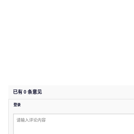
已有
0
条意见
登录