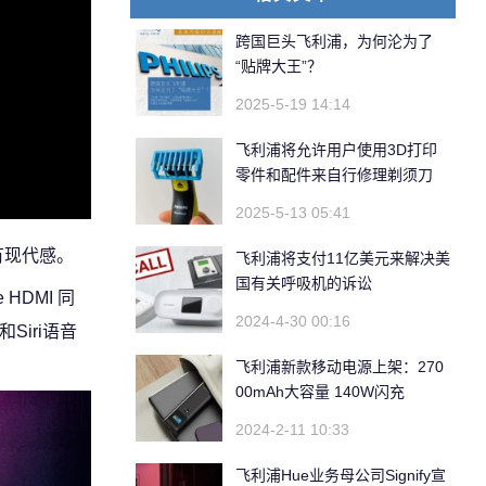
跨国巨头飞利浦，为何沦为了
“贴牌大王”？
2025-5-19 14:14
飞利浦将允许用户使用3D打印
零件和配件来自行修理剃须刀
2025-5-13 05:41
有现代感。
飞利浦将支付11亿美元来解决美
国有关呼吸机的诉讼
HDMI 同
2024-4-30 00:16
Siri语音
飞利浦新款移动电源上架：270
00mAh大容量 140W闪充
2024-2-11 10:33
飞利浦Hue业务母公司Signify宣