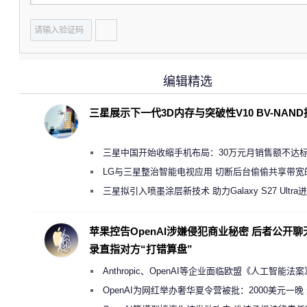
编辑精选
三星展示下一代3D内存与突破性V10 BV-NAN
三星中国开始收缩手机布局：30万元月销售额不达
店 将被逐步清退
LG与三星整治智能电视应用 切断后台偷偷共享带宽
规行为
三星拟引入喷墨涂层新技术 助力Galaxy S27 Ultra
缩减镜头模组厚度
苹果控告OpenAI涉嫌侵犯商业秘密 后者公开聊
录直指对方“打错算盘”
Anthropic、OpenAI等企业面临欧盟《人工智能法
新执法权限审查
OpenAI为网红举办奢华夏令营被批：2000美元一晚