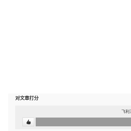
对文章打分
飞利浦
0
(undefined%)