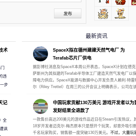
发布
最新资讯
D技术
SpaceX拟在德州建建天然气电厂 为
Terafab芯片厂供电
据彭博社消息及SpaceX本周公开表态，SpaceX计划在德克
标门
萨斯州为其拟建的Terafab半导体工厂建造天然气发电厂以
的违
障电力供应。SpaceX能源与数据中心开发负责人赖利·特雷
进一步
尔（Riley Trettel）在周三的公开会议上明确表示，公司在
项目中将采取“自备电力”的模式，并配备规模极其庞大的电
阵列。
天记
中国玩家贡献130万美元 游戏开发者以为
发财结果全退款了
一款售价高达200美元的游戏作品近日在Steam引发热议，
案》全
18岁开发者迈克尔·梅杰原本只是想开个玩笑，却意外吸引
 遭讽
千名玩家购买，销售额一度突破130万美元。
不过，大量玩