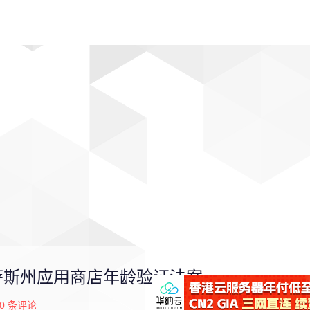
动漫
趣闻
科学
软件
主题
排行
克萨斯州应用商店年龄验证法案
0
条评论