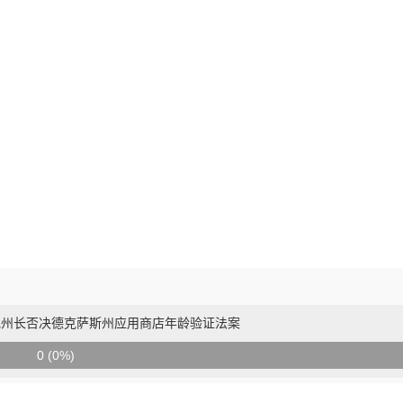
过致电州长否决德克萨斯州应用商店年龄验证法案
0 (0%)