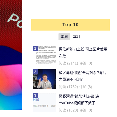
Top 10
本周
本月
1
微信新能力上线 可查图片使用
次数
阅读 (2141) 评论 (0)
2
极客湾疑似遭"全网封杀"!背后
力量深不可测？
阅读 (1762) 评论 (8)
3
极客湾遭"封杀"引热议 连
YouTube视频都下架了
阅读 (1620) 评论 (0)