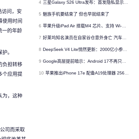
4
三星Galaxy S26 Ultra发布：首发隐私显示屏、骁龙 8 Elite Gen 5与60W闪充
站访问，安
5
魅族手机要结束了 但也早就结束了
幕使用时间
6
苹果升级iPad Air 搭载M4 芯片、支持 Wi‑Fi 7 售价不变
行统一的年龄
7
好莱坞知名演员在自家谷仓意外身亡 汽车搭电时突然自燃
8
DeepSeek V4 Lite悄然更新：2000亿小参数性能逼近美国顶流
保护。
9
Google高层提前暗示：Android 17不再只是操作系统
证的负担转移
10
苹果推出iPhone 17e 配备A19处理器 256GB容量起步 刘海屏依旧
多个应用提
认为，这种
公司而采取