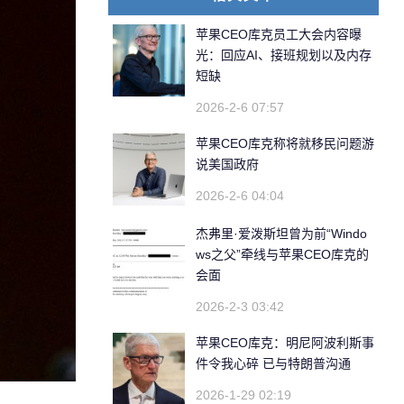
苹果CEO库克员工大会内容曝
光：回应AI、接班规划以及内存
短缺
2026-2-6 07:57
苹果CEO库克称将就移民问题游
说美国政府
2026-2-6 04:04
杰弗里·爱泼斯坦曾为前“Windo
ws之父”牵线与苹果CEO库克的
会面
2026-2-3 03:42
苹果CEO库克：明尼阿波利斯事
件令我心碎 已与特朗普沟通
2026-1-29 02:19