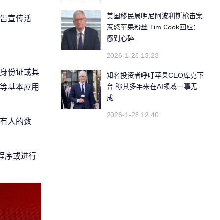
美国移民局明尼阿波利斯枪击案
告宣传活
惹怒苹果粉丝 Tim Cook回应：
感到心碎
2026-1-28 13:23
身份证或其
知名投资者呼吁苹果CEO库克下
台 称其多年来在AI领域一事无
等基本应用
成
2026-1-28 12:40
有人的数
程序或进行