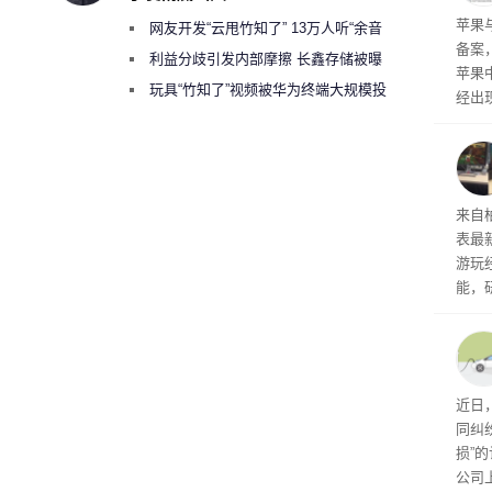
保持
了
苹果
网友开发“云甩竹知了” 13万人听“余音
备案
绕梁”
利益分歧引发内部摩擦 长鑫存储被曝
苹果
曾将华为驻场工程师驱逐出研发基地
玩具“竹知了”视频被华为终端大规模投
经出
诉下架
ac 
内窥
来自
表最
游玩
能，
球》
训练
近日
同纠
损”
公司