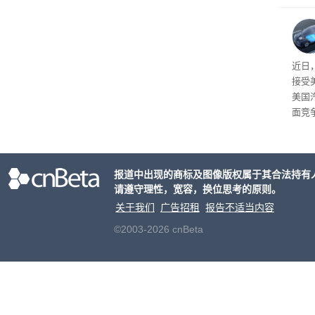
先生
事故
给打
近日
接受
美国
面竞
有一
性。
报道中出现的商标及图像版权属于其合法持有
请遵守理性，宽容，换位思考的原则。
关于我们
广告招租
报告不适当内容
©2003-2026 cnBeta