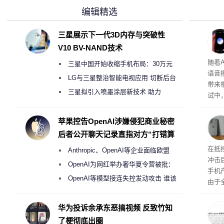
编辑精选
三星展示下一代3D内存与突破性
V10 BV-NAND技术
理”
随着A
三星中国开始收缩手机布局：30万元
语音
月销售额不达标门店 将被逐步清退
LG与三星整治智能电视应用 切断后台
带来
偷偷共享带宽的违规行为
三星拟引入喷墨涂层新技术 助力
试中，
Galaxy S27 Ultra进一步缩减镜头模组厚
的自
互的
度
苹果控告OpenAI涉嫌侵犯商业秘密
桌面
后者公开聊天记录直指对方“打错算
盘”
系列
在抵
Anthropic、OpenAI等企业面临欧盟
冲击
《人工智能法案》全新执法权限审查
OpenAI为网红举办奢华夏令营被批：
手机
2000美元一晚 遭讽“反乌托邦”
OpenAI等模型接连失控发动攻击 谁该
由于
承担法律责任？
本压
ne
华为投诉余承东恶搞视频 反致竹知
前受
了梗彻底出圈