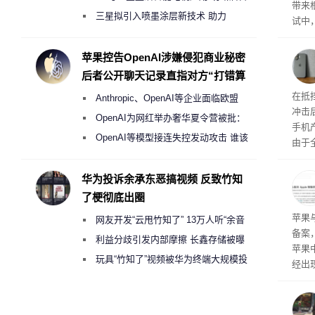
带来
偷偷共享带宽的违规行为
三星拟引入喷墨涂层新技术 助力
试中，
Galaxy S27 Ultra进一步缩减镜头模组厚
的自
互的
度
苹果控告OpenAI涉嫌侵犯商业秘密
桌面
后者公开聊天记录直指对方“打错算
盘”
系列
在抵
Anthropic、OpenAI等企业面临欧盟
冲击
《人工智能法案》全新执法权限审查
OpenAI为网红举办奢华夏令营被批：
手机
2000美元一晚 遭讽“反乌托邦”
OpenAI等模型接连失控发动攻击 谁该
由于
承担法律责任？
本压
ne
华为投诉余承东恶搞视频 反致竹知
前受
了梗彻底出圈
保持
了
苹果
网友开发“云甩竹知了” 13万人听“余音
备案
绕梁”
利益分歧引发内部摩擦 长鑫存储被曝
苹果
曾将华为驻场工程师驱逐出研发基地
玩具“竹知了”视频被华为终端大规模投
经出
诉下架
ac 