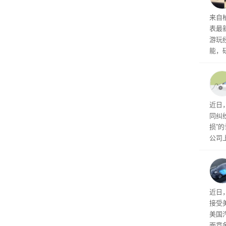
内窥
来自
表最
游玩
能，
球》
训练
近日
同纠
损”
公司
先生
事故
给打
近日
接受
美国
面竞