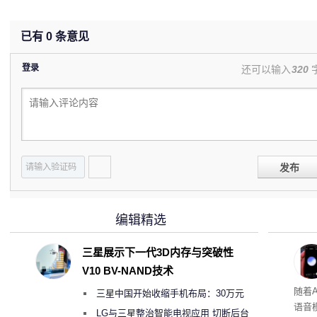
已有
0
条意见
登录
还可以输入
320
发布
编辑精选
三星展示下一代3D内存与突破性
V10 BV-NAND技术
理”
随着A
三星中国开始收缩手机布局：30万元
语音
月销售额不达标门店 将被逐步清退
LG与三星整治智能电视应用 切断后台