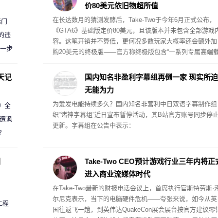
价80美元依旧物超所值
在长达数月的猜测发酵后，Take-Two于今年6月正式公布，
标门
《GTA6》基础版定价80美元，且该版本并未包含全部游戏
的违
容。这笔开销并不算低，更何况多数玩家大概率还会额外加
进一步
购20美元的终极版——官方称终极版包含“一系列专属高端
具、武器、服装，以及贯穿杰森与露西娅整条故事线的专属
剧情内容”。但Take-Two首席执行官斯特劳斯·泽尔尼克认为
天记
国内知名非盈利字幕组再倒一家 现实所迫
就游戏的内容体量而言，这个定价已经相当划算。
无能为力
为爱发电能持续多久？国内知名非营利中日双语字幕制作组
案》全
织“诸神字幕组”近日宣布暂停活动，其B站官方账号同步停
 遭讽
更新。字幕组在公告中表示：
？
圈
Take-Two CEO预计游戏行业三年内将正
进入商业流媒体时代
在Take-Two最新的财报电话会议上，首席执行官斯特劳斯·
尔尼克表示，当下的电脑硬件危机——夸张来说，如今从英
工程
国往返飞一趟，到英伟达QuakeCon展会展台按官方建议零