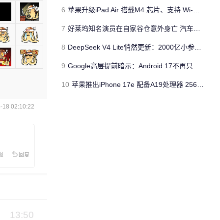
6
苹果升级iPad Air 搭载M4 芯片、支持 Wi‑Fi 7 售价不变
7
好莱坞知名演员在自家谷仓意外身亡 汽车搭电时突然自燃
8
DeepSeek V4 Lite悄然更新：2000亿小参数性能逼近美国顶流
9
Google高层提前暗示：Android 17不再只是操作系统
10
苹果推出iPhone 17e 配备A19处理器 256GB容量起步 刘海屏依旧
18 02:10:22
报
回复
13:50