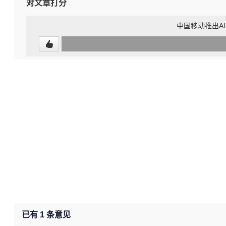
对文章打分
中国移动推出A
0
(0%)
已有
1
条意见