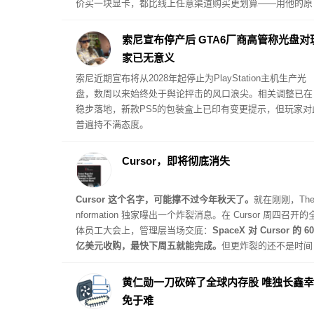
价买一块显卡，都比线上任意渠道购买更划算——用他的原
话讲，“绝非好事”。
索尼宣布停产后 GTA6厂商高管称光盘对
家已无意义
索尼近期宣布将从2028年起停止为PlayStation主机生产光
盘，数周以来始终处于舆论抨击的风口浪尖。相关调整已在
稳步落地，新款PS5的包装盒上已印有变更提示，但玩家对
普遍持不满态度。
Cursor，即将彻底消失
Cursor 这个名字，可能撑不过今年秋天了。
就在刚刚，The 
nformation 独家曝出一个炸裂消息。在 Cursor 周四召开的
体员工大会上，管理层当场交底：
SpaceX 对 Cursor 的 60
亿美元收购，最快下周五就能完成。
但更炸裂的还不是时间
表。Cursor 管理层还多说了一句话：
Cursor 这个品牌名，
在未来几个月内从新产品上逐步淘汰。
黄仁勋一刀砍碎了全球内存股 唯独长鑫幸
免于难