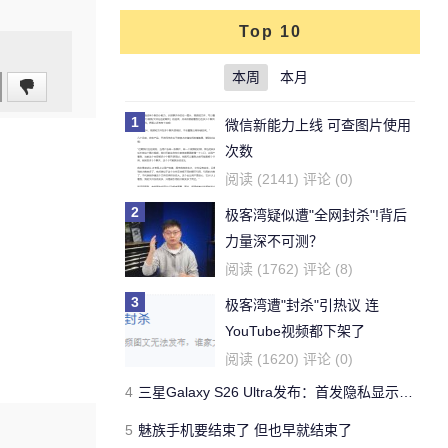
Top 10
本周
本月
1
微信新能力上线 可查图片使用
次数
阅读 (2141) 评论 (0)
2
极客湾疑似遭"全网封杀"!背后
力量深不可测？
阅读 (1762) 评论 (8)
3
极客湾遭"封杀"引热议 连
YouTube视频都下架了
阅读 (1620) 评论 (0)
4
三星Galaxy S26 Ultra发布：首发隐私显示屏、骁龙 8 Elite Gen 5与60W闪充
5
魅族手机要结束了 但也早就结束了