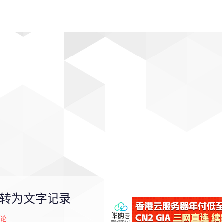
动漫
趣闻
科学
软件
主题
排行
话转为文字记录
论